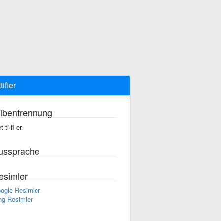
tifier
ilbentrennung
t·ti·fi·er
ussprache
esimler
ogle Resimler
ng Resimler