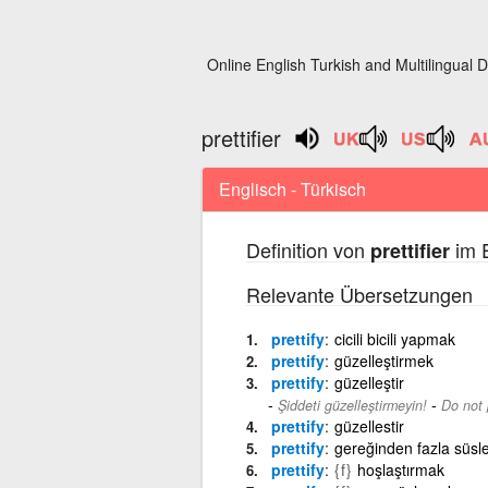
Online English Turkish and Multilingual D
prettifier
Englisch - Türkisch
Definition von
im E
prettifier
Relevante Übersetzungen
prettify
cicili bicili yapmak
prettify
güzelleştirmek
prettify
güzelleştir
-
Şiddeti güzelleştirmeyin!
Do not p
prettify
güzellestir
prettify
gereğinden fazla süs
prettify
{f}
hoşlaştırmak