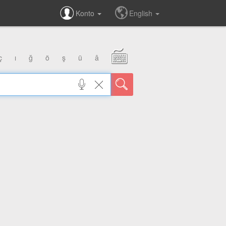
Konto
English
ç
ı
ğ
ö
ş
ü
â