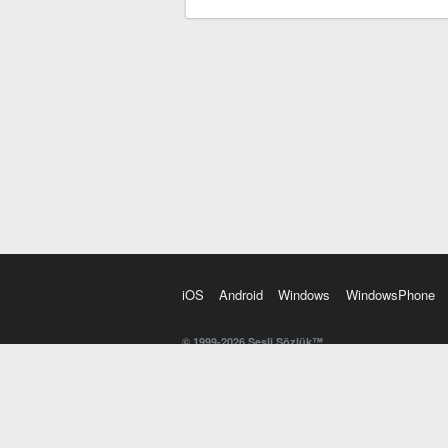
iOS
Android
Windows
WindowsPhone
© 1999-2026 Sesli Sözlük™
20 dilde online sözlük. 20 milyondan fazla sözcük ve anl
kelimesi. Yazım Türkçeleştirici ile hatalı Türkçe metinl
İngilizce kelime haznenizi arttıracak kelime oyunları. 
seslendirilişini otomatik dinlemek için ayarlardan isteğin