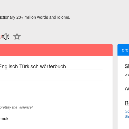
ictionary 20+ million words and idioms.
pret
S
nglisch Türkisch wörterbuch
pre
A
R
rettify the violence!
Go
Bi
lemek