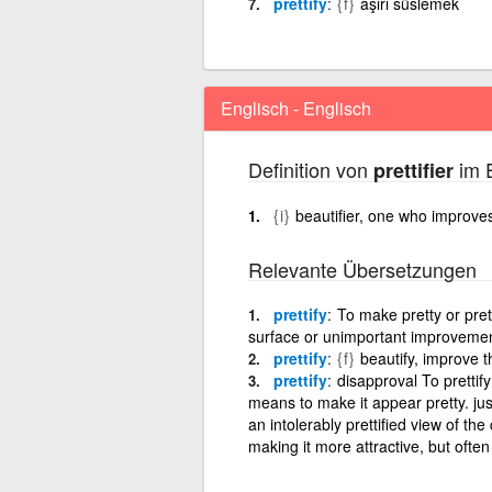
prettify
{f}
aşırı süslemek
Englisch - Englisch
Definition von
im E
prettifier
{i}
beautifier, one who improve
Relevante Übersetzungen
prettify
To make pretty or prett
surface or unimportant improveme
prettify
{f}
beautify, improve 
prettify
disapproval To prettify
means to make it appear pretty. just
an intolerably prettified view of th
making it more attractive, but often w