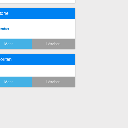
torie
ttifier
Mehr...
Löschen
oriten
Mehr...
Löschen