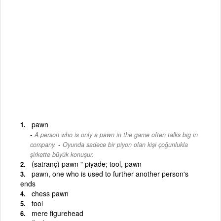
pawn
A person who is only a pawn in the game often talks big in
-
company.
Oyunda sadece bir piyon olan kişi çoğunlukla
şirkette büyük konuşur.
(satranç) pawn " piyade; tool, pawn
pawn, one who is used to further another person's
ends
chess pawn
tool
mere figurehead