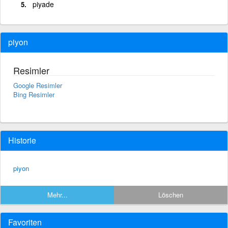
piyade
piyon
Resimler
Google Resimler
Bing Resimler
Historie
piyon
Mehr...
Löschen
Favoriten