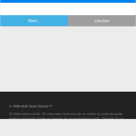
Mehr...
Löschen
© 1999-2026 Sesli Sözlük™
20 dilde online sözlük. 20 milyondan fazla sözcük ve anlamı üç farklı aksanda
dinleme seçeneği. Cümle ve Videolar ile zenginleştirilmiş içerik. Etimoloji, Eş ve
Zıt anlamlar, kelime okunuşları ve günün kelimesi. Yazım Türkçeleştirici ile hatalı
Türkçe metinleri düzeltme. iOS, Android ve Windows mobil platformlarda online
ve offline sözlük programları. Sesli Sözlük garantisinde Profesyonel çeviri