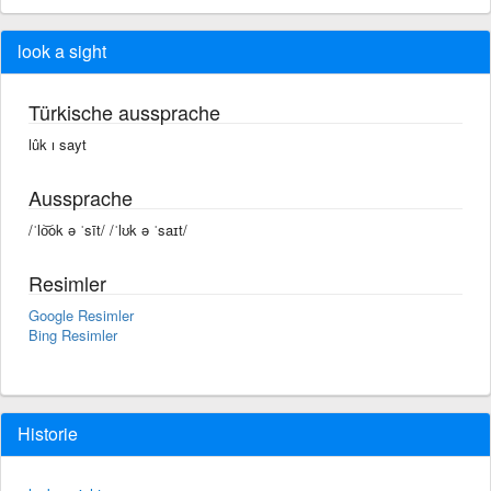
look a sight
Türkische aussprache
lûk ı sayt
Aussprache
/ˈlo͝ok ə ˈsīt/ /ˈlʊk ə ˈsaɪt/
Resimler
Google Resimler
Bing Resimler
Historie