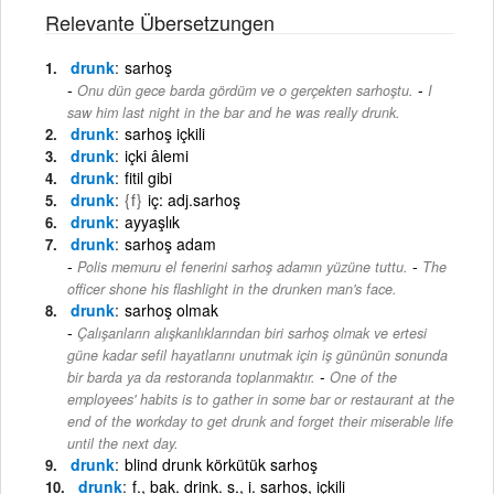
Relevante Übersetzungen
drunk
sarhoş
-
Onu dün gece barda gördüm ve o gerçekten sarhoştu.
I
saw him last night in the bar and he was really drunk.
drunk
sarhoş içkili
drunk
içki âlemi
drunk
fitil gibi
drunk
{f}
iç: adj.sarhoş
drunk
ayyaşlık
drunk
sarhoş adam
-
Polis memuru el fenerini sarhoş adamın yüzüne tuttu.
The
officer shone his flashlight in the drunken man's face.
drunk
sarhoş olmak
Çalışanların alışkanlıklarından biri sarhoş olmak ve ertesi
güne kadar sefil hayatlarını unutmak için iş gününün sonunda
-
bir barda ya da restoranda toplanmaktır.
One of the
employees' habits is to gather in some bar or restaurant at the
end of the workday to get drunk and forget their miserable life
until the next day.
drunk
blind drunk körkütük sarhoş
drunk
f., bak. drink. s., i. sarhoş, içkili