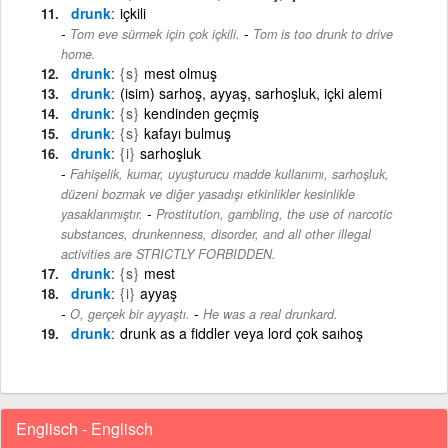
drunk
içkili
-
Tom eve sürmek için çok içkili.
Tom is too drunk to drive
home.
drunk
{s}
mest olmuş
drunk
(isim) sarhoş, ayyaş, sarhoşluk, içki alemi
drunk
{s}
kendinden geçmiş
drunk
{s}
kafayı bulmuş
drunk
{i}
sarhoşluk
Fahişelik, kumar, uyuşturucu madde kullanımı, sarhoşluk,
düzeni bozmak ve diğer yasadışı etkinlikler kesinlikle
-
yasaklanmıştır.
Prostitution, gambling, the use of narcotic
substances, drunkenness, disorder, and all other illegal
activities are STRICTLY FORBIDDEN.
drunk
{s}
mest
drunk
{i}
ayyaş
-
O, gerçek bir ayyaştı.
He was a real drunkard.
drunk
drunk as a fiddler veya lord çok saıhoş
Englisch - Englisch