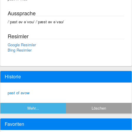
Aussprache
/ˈpast əv əˈvou/ /ˈpæst əv əˈvaʊ/
Resimler
Google Resimler
Bing Resimler
Historie
past of avow
Mehr...
Löschen
Favoriten