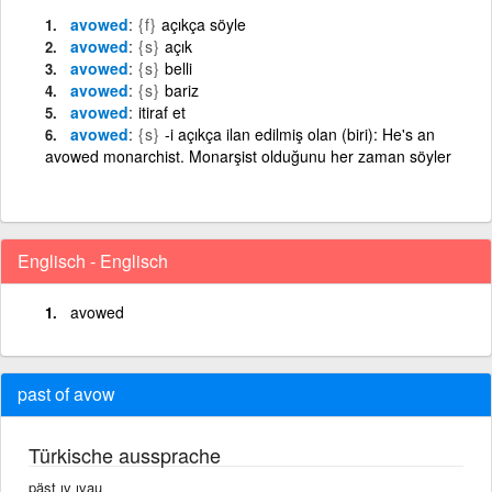
avowed
{f}
açıkça söyle
avowed
{s}
açık
avowed
{s}
belli
avowed
{s}
bariz
avowed
itiraf et
avowed
{s}
-i açıkça ilan edilmiş olan (biri): He's an
avowed monarchist. Monarşist olduğunu her zaman söyler
Englisch - Englisch
avowed
past of avow
Türkische aussprache
päst ıv ıvau