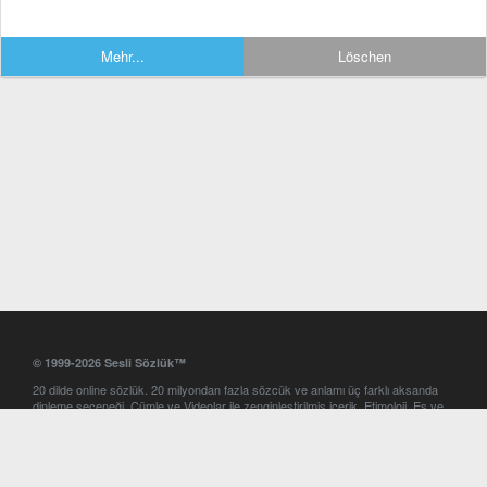
Mehr...
Löschen
© 1999-2026 Sesli Sözlük™
20 dilde online sözlük. 20 milyondan fazla sözcük ve anlamı üç farklı aksanda
dinleme seçeneği. Cümle ve Videolar ile zenginleştirilmiş içerik. Etimoloji, Eş ve
Zıt anlamlar, kelime okunuşları ve günün kelimesi. Yazım Türkçeleştirici ile hatalı
Türkçe metinleri düzeltme. iOS, Android ve Windows mobil platformlarda online
ve offline sözlük programları. Sesli Sözlük garantisinde Profesyonel çeviri
hizmetleri. İngilizce kelime haznenizi arttıracak kelime oyunları. Ayarlar