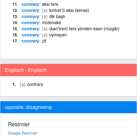
contrary
aksi ters
contrary
{s}
kıntrer'i) aksi (kimse)
contrary
{s}
dik başlı
contrary
mütenake
contrary
{s}
(kan'treri) ters yönden esen (rüzgâr)
contrary
{s}
uymayan
contrary
zlt
Englisch - Englisch
{a}
contrary
opposite, disagreeing
Resimler
Google Resimler