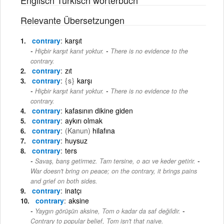
Relevante Übersetzungen
contrary
karşıt
-
Hiçbir karşıt kanıt yoktur.
There is no evidence to the
contrary.
contrary
zıt
contrary
{s}
karşı
-
Hiçbir karşıt kanıt yoktur.
There is no evidence to the
contrary.
contrary
kafasının dikine giden
contrary
aykırı olmak
contrary
(Kanun)
hilafına
contrary
huysuz
contrary
ters
-
Savaş, barış getirmez. Tam tersine, o acı ve keder getirir.
War doesn't bring on peace; on the contrary, it brings pains
and grief on both sides.
contrary
inatçı
contrary
aksine
-
Yaygın görüşün aksine, Tom o kadar da saf değildir.
Contrary to popular belief, Tom isn't that naive.