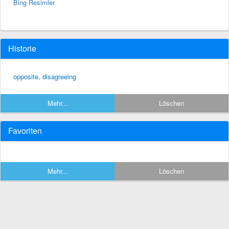
Bing Resimler
Historie
opposite, disagreeing
Mehr...
Löschen
Favoriten
Mehr...
Löschen