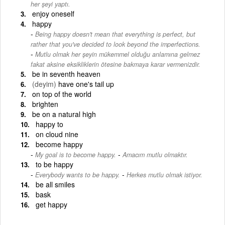
her şeyi yaptı.
enjoy oneself
happy
Being happy doesn't mean that everything is perfect, but
rather that you've decided to look beyond the imperfections.
-
Mutlu olmak her şeyin mükemmel olduğu anlamına gelmez
fakat aksine eksikliklerin ötesine bakmaya karar vermenizdir.
be in seventh heaven
(deyim)
have one's tail up
on top of the world
brighten
be on a natural high
happy to
on cloud nine
become happy
-
My goal is to become happy.
Amacım mutlu olmaktır.
to be happy
-
Everybody wants to be happy.
Herkes mutlu olmak istiyor.
be all smiles
bask
get happy