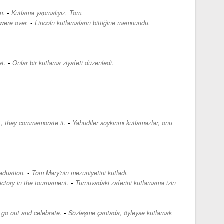
-
m.
Kutlama yapmalıyız, Tom.
-
were over.
Lincoln kutlamaların bittiğine memnundu.
-
t.
Onlar bir kutlama ziyafeti düzenledi.
-
t, they commemorate it.
Yahudiler soykırımı kutlamazlar, onu
-
aduation.
Tom Mary'nin mezuniyetini kutladı.
-
ictory in the tournament.
Turnuvadaki zaferini kutlamama izin
-
s go out and celebrate.
Sözleşme çantada, öyleyse kutlamak