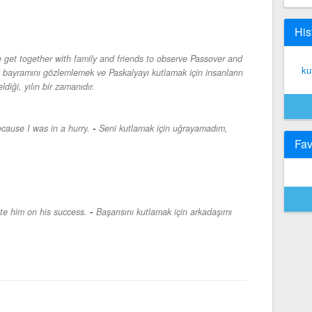
His
e get together with family and friends to observe Passover and
ku
bayramını gözlemlemek ve Paskalyayı kutlamak için insanların
ldiği, yılın bir zamanıdır.
-
ecause I was in a hurry.
Seni kutlamak için uğrayamadım,
Fav
-
ate him on his success.
Başarısını kutlamak için arkadaşımı