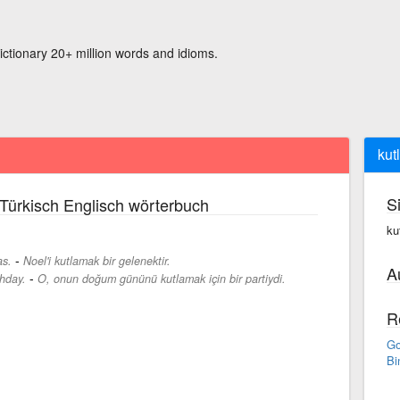
ictionary 20+ million words and idioms.
kut
S
Türkisch Englisch wörterbuch
ku
-
as.
Noel'i kutlamak bir gelenektir.
A
-
thday.
O, onun doğum gününü kutlamak için bir partiydi.
R
Go
Bi