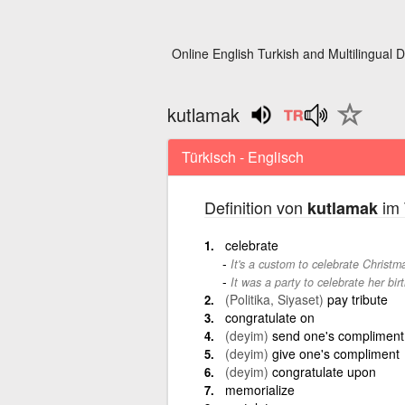
Online English Turkish and Multilingual D
kutlamak
Türkisch - Englisch
Definition von
im 
kutlamak
celebrate
It's a custom to celebrate Christm
It was a party to celebrate her bir
(Politika, Siyaset)
pay tribute
congratulate on
(deyim)
send one's compliment
(deyim)
give one's compliment
(deyim)
congratulate upon
memorialize