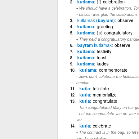
kutlama
{i}
celebration
We should have a celebration, To
Lincoln was glad the celebrations 
kutlamak
(bayram)
observe
kutlama
greeting
kutlama
{s}
congratulatory
They held a congratulatory banque
bayram
kutlamak
observe
kutlama
festivity
kutlama
toast
kutlama
kudos
kutlama
commemorate
Jews don't celebrate the holocaus
anarlar.
kutla
felicitate
kutla
memorialize
kutla
congratulate
Tom congratulated Mary on her gr
Let me congratulate you on your v
ver.
kutla
celebrate
The contract is in the bag, so let'
için dışarı çıkalım.