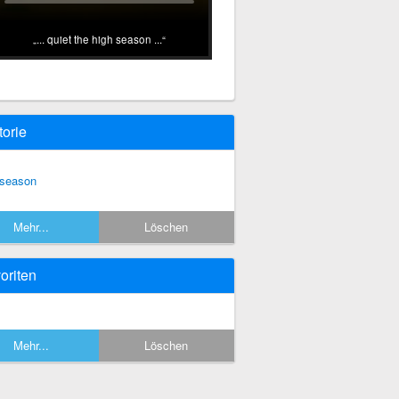
... quiet the high season ...
torie
 season
Mehr...
Löschen
oriten
Mehr...
Löschen