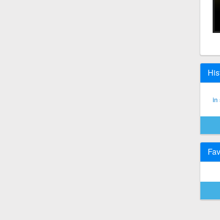
His
in
Fav