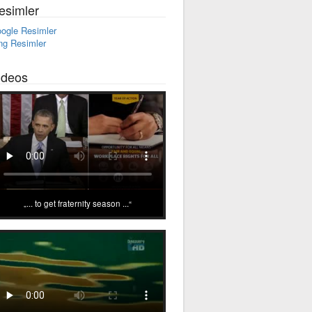
esimler
ogle Resimler
ng Resimler
ideos
... to get fraternity season ...