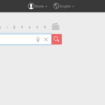
Konto
English
ç
ı
ğ
ö
ş
ü
â