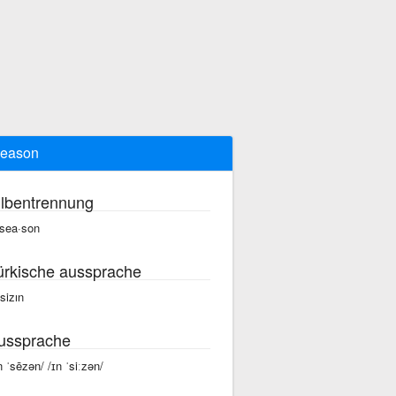
season
ilbentrennung
 sea·son
ürkische aussprache
 sizın
ussprache
n ˈsēzən/ /ɪn ˈsiːzən/