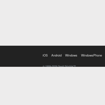
iOS
Android
Windows
WindowsPhone
© 1999-2026 Sesli Sözlük™
20 dilde online sözlük. 20 milyondan fazla sözcük ve anl
kelimesi. Yazım Türkçeleştirici ile hatalı Türkçe metinl
İngilizce kelime haznenizi arttıracak kelime oyunları. 
seslendirilişini otomatik dinlemek için ayarlardan isteğin