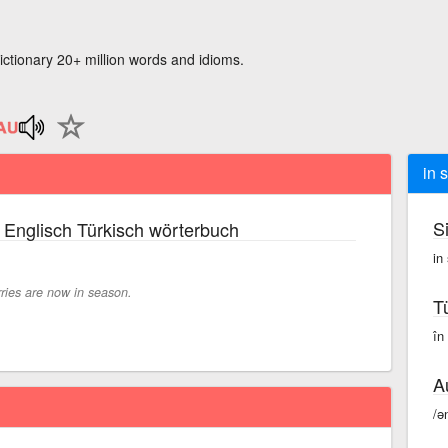
ictionary 20+ million words and idioms.
in 
S
 Englisch Türkisch wörterbuch
in
ries are now in season.
T
în
A
/ə