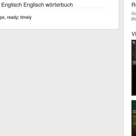
 Englisch Englisch wörterbuch
R
Go
ipe, ready; timely
Bi
V