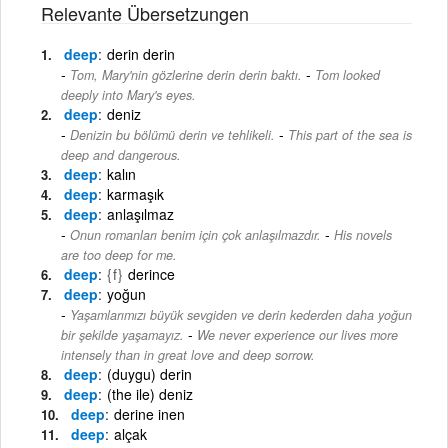
Relevante Übersetzungen
deep
derin derin
-
Tom, Mary'nin gözlerine derin derin baktı.
Tom looked
deeply into Mary's eyes.
deep
deniz
-
Denizin bu bölümü derin ve tehlikeli.
This part of the sea is
deep and dangerous.
deep
kalın
deep
karmaşık
deep
anlaşılmaz
-
Onun romanları benim için çok anlaşılmazdır.
His novels
are too deep for me.
deep
{f}
derince
deep
yoğun
Yaşamlarımızı büyük sevgiden ve derin kederden daha yoğun
-
bir şekilde yaşamayız.
We never experience our lives more
intensely than in great love and deep sorrow.
deep
(duygu) derin
deep
(the ile) deniz
deep
derine inen
deep
alçak