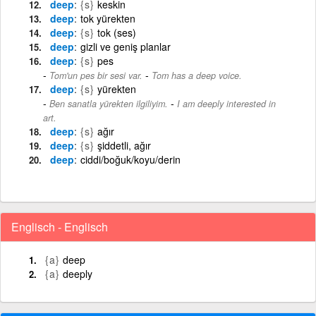
deep
{s}
keskin
deep
tok yürekten
deep
{s}
tok (ses)
deep
gizli ve geniş planlar
deep
{s}
pes
-
Tom'un pes bir sesi var.
Tom has a deep voice.
deep
{s}
yürekten
-
Ben sanatla yürekten ilgiliyim.
I am deeply interested in
art.
deep
{s}
ağır
deep
{s}
şiddetli, ağır
deep
ciddi/boğuk/koyu/derin
Englisch - Englisch
{a}
deep
{a}
deeply