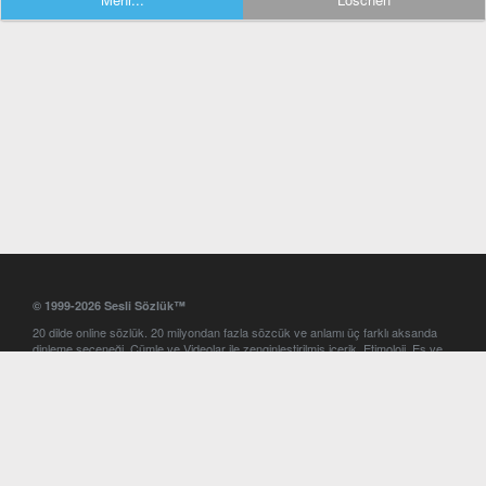
© 1999-2026 Sesli Sözlük™
20 dilde online sözlük. 20 milyondan fazla sözcük ve anlamı üç farklı aksanda
dinleme seçeneği. Cümle ve Videolar ile zenginleştirilmiş içerik. Etimoloji, Eş ve
Zıt anlamlar, kelime okunuşları ve günün kelimesi. Yazım Türkçeleştirici ile hatalı
Türkçe metinleri düzeltme. iOS, Android ve Windows mobil platformlarda online
ve offline sözlük programları. Sesli Sözlük garantisinde Profesyonel çeviri
hizmetleri. İngilizce kelime haznenizi arttıracak kelime oyunları. Ayarlar
bölümünü kullarak çevirisini görmek istediğiniz sözlükleri seçme ve aynı
zamanda sözlüklerin gösterim sırasını ayarlama imkanı. Kelimelerin
seslendirilişini otomatik dinlemek için ayarlardan isteğiniz aksanı seçebilirsiniz.