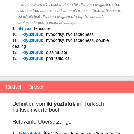
Selena Gomez's second album hit Billboard Magazine's top
-
two hundred albums chart at number four.
Selena Gomez'in
ikinci albümü Billboard Magazine'in top iki yüz albüm
tablosunda dört numaraya yerleşti.
iki
yüz
tenscore
ikiyüzlülük
hypocrisy, two-facedness
ikiyüzlülük
hypocrisy, two-facedness, double-
dealing
ikiyüzlülük
dissimulate
ikiyüzlülük
pharisaic,ical
Türkisch - Türkisch
Definition von
im Türkisch
iki yüzlülük
Türkisch wörterbuch
Relevante Übersetzungen
ikiyüzlülük
İkiyüzlü olma durumu, riyakârlık, mürailik