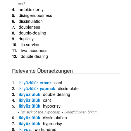
mu?
ambidexterity
disingenuousness
dissimulation
doubleness
double-dealing
duplicity
lip service
two facedness
double dealing
Relevante Übersetzungen
iki
yüzlülük
etmek
cant
iki
yüzlülük
yapmak
dissimulate
ikiyüzlülük
double dealing
ikiyüzlülük
cant
ikiyüzlülük
hypocrisy
-
I'm sick of the hypocrisy.
İkiyüzlülükten bıktım.
ikiyüzlülük
dissimulation
ikiyüzlülük
hyprocrisy
iki
yüz
two hundred