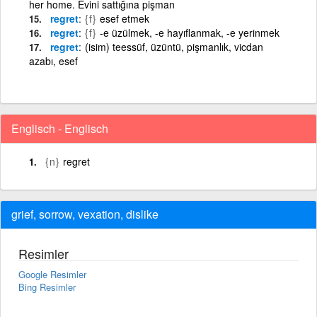
her home. Evini sattığına pişman
regret
{f}
esef etmek
regret
{f}
-e üzülmek, -e hayıflanmak, -e yerinmek
regret
(isim) teessüf, üzüntü, pişmanlık, vicdan
azabı, esef
Englisch - Englisch
{n}
regret
grief, sorrow, vexation, dislike
Resimler
Google Resimler
Bing Resimler