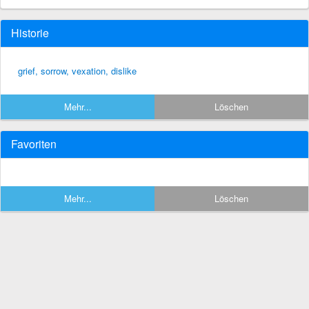
Historie
grief, sorrow, vexation, dislike
Mehr...
Löschen
Favoriten
Mehr...
Löschen