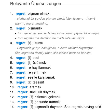
Relevante Übersetzungen
regret
pişman olmak
-
Herhangi bir şeyden pişman olmak istemiyorum.
I don't
want to regret anything.
regret
pişmanlık
Tom gece geç saatlerde verdiği karardan pişmanlık duyuyor.
-
Tom regrets the decision he made late last night.
regret
{i}
üzüntü
-
Hayatında geriye baktığında, o derin üzüntü duymuştur.
She regretted deeply when she looked back on her life.
regret
{i}
esef
regret
{f}
üzülmek
regret
-e hayıflanmak
regret
-e yerinmek
regret
esefle karşılamak
regret
{i}
teessüf
regret
aramak
regret
suçluluk duymak
regret
{f}
özlemini çekmek
regret
{f}
gözünde tütmek
regret
{f}
pişmanlık duymak: She regrets having sold