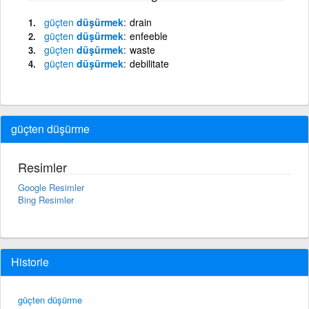
güçten
düşürmek
drain
güçten
düşürmek
enfeeble
güçten
düşürmek
waste
güçten
düşürmek
debilitate
güçten düşürme
Resimler
Google Resimler
Bing Resimler
Historie
güçten düşürme