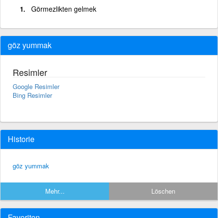
Görmezlikten gelmek
göz yummak
Resimler
Google Resimler
Bing Resimler
Historie
göz yummak
Mehr...
Löschen
Favoriten