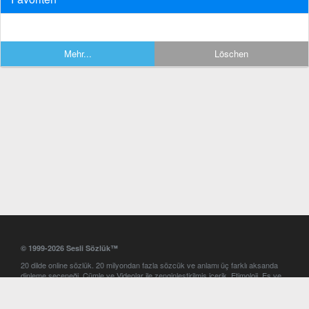
Mehr...
Löschen
© 1999-2026 Sesli Sözlük™
20 dilde online sözlük. 20 milyondan fazla sözcük ve anlamı üç farklı aksanda
dinleme seçeneği. Cümle ve Videolar ile zenginleştirilmiş içerik. Etimoloji, Eş ve
Zıt anlamlar, kelime okunuşları ve günün kelimesi. Yazım Türkçeleştirici ile hatalı
Türkçe metinleri düzeltme. iOS, Android ve Windows mobil platformlarda online
ve offline sözlük programları. Sesli Sözlük garantisinde Profesyonel çeviri