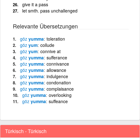
give it a pass
let smth. pass unchallenged
Relevante Übersetzungen
göz
yumma
toleration
göz
yum
collude
göz
yum
connive at
göz
yumma
sufferance
göz
yumma
connivance
göz
yumma
allowance
göz
yumma
indulgence
göz
yumma
condonation
göz
yumma
complaisance
göz
yumma
overlooking
göz
yumma
suffeance
Türkisch - Türkisch