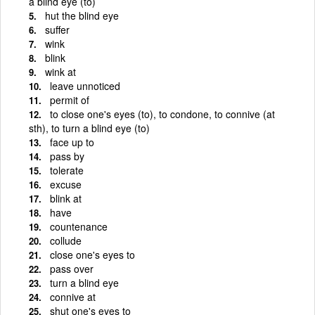
a blind eye (to)
hut the blind eye
suffer
wink
blink
wink at
leave unnoticed
permit of
to close one's eyes (to), to condone, to connive (at
sth), to turn a blind eye (to)
face up to
pass by
tolerate
excuse
blink at
have
countenance
collude
close one's eyes to
pass over
turn a blind eye
connive at
shut one's eyes to