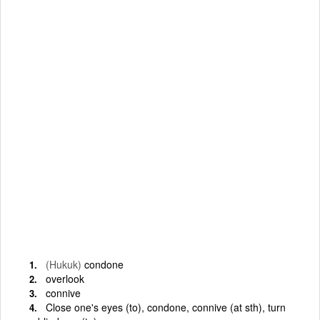
(Hukuk)
condone
overlook
connive
Close one's eyes (to), condone, connive (at sth), turn