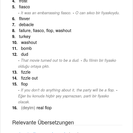
frost
fiasco
-
It was an embarrassing fiasco.
O can sıkıcı bir fiyaskoydu.
flivver
debacle
failure, fiasco, flop, washout
turkey
washout
bomb
dud
-
That movie turned out to be a dud.
Bu filmin bir fiyasko
olduğu ortaya çıktı.
fizzle
fizzle out
flop
-
If you don't do anything about it, the party will be a flop.
Eğer bu konuda hiçbir şey yapmazsan, parti bir fiyasko
olacak.
(deyim)
real flop
Relevante Übersetzungen