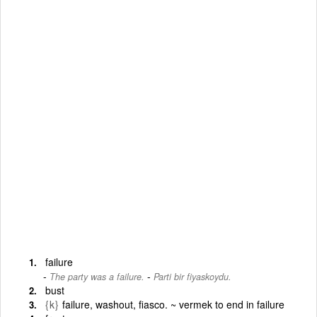
failure
-
The party was a failure.
Parti bir fiyaskoydu.
bust
{k}
failure, washout, fiasco. ~ vermek to end in failure