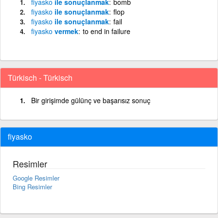
fiyasko
ile sonuçlanmak
bomb
fiyasko
ile sonuçlanmak
flop
fiyasko
ile sonuçlanmak
fail
fiyasko
vermek
to end in failure
Türkisch - Türkisch
Bir girişimde gülünç ve başarısız sonuç
fiyasko
Resimler
Google Resimler
Bing Resimler