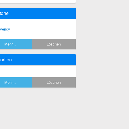
torie
rvency
Mehr...
Löschen
oriten
Mehr...
Löschen