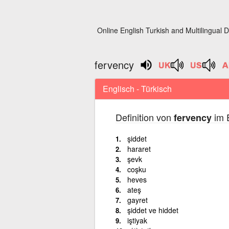
Online English Turkish and Multilingual D
fervency
Englisch - Türkisch
Definition von
im E
fervency
şiddet
hararet
şevk
coşku
heves
ateş
gayret
şiddet ve hiddet
iştiyak