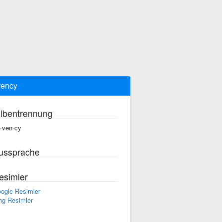
vency
ilbentrennung
r·ven·cy
ussprache
esimler
ogle Resimler
ng Resimler