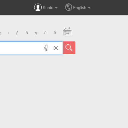
Konto
English
ç
ı
ğ
ö
ş
ü
â