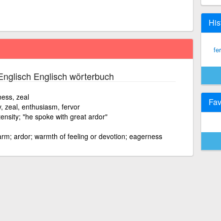
His
fe
nglisch Englisch wörterbuch
ness, zeal
Fav
y, zeal, enthusiasm, fervor
ensity; "he spoke with great ardor"
arm; ardor; warmth of feeling or devotion; eagerness