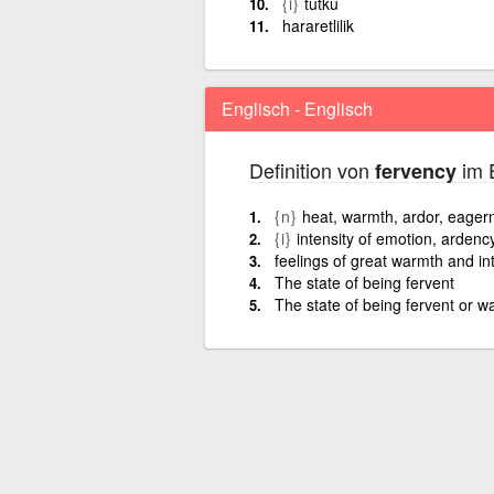
{i}
tutku
hararetlilik
Englisch - Englisch
Definition von
im E
fervency
{n}
heat, warmth, ardor, eager
{i}
intensity of emotion, ardenc
feelings of great warmth and int
The state of being fervent
The state of being fervent or w