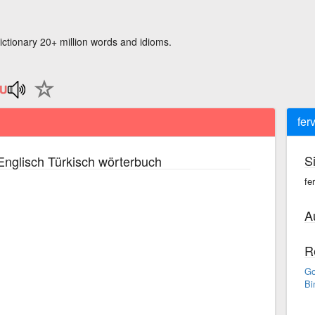
ictionary 20+ million words and idioms.
fer
S
nglisch Türkisch wörterbuch
fe
A
R
Go
Bi