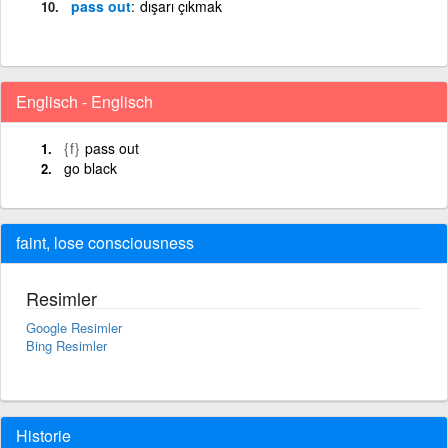
pass out
dışarı çıkmak
Englisch - Englisch
{f}
pass out
go black
faint, lose consciousness
Resimler
Google Resimler
Bing Resimler
Historie