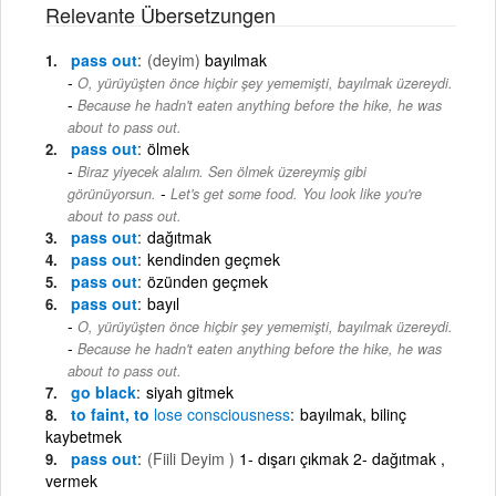
Relevante Übersetzungen
pass out
(deyim)
bayılmak
O, yürüyüşten önce hiçbir şey yememişti, bayılmak üzereydi.
-
Because he hadn't eaten anything before the hike, he was
about to pass out.
pass out
ölmek
Biraz yiyecek alalım. Sen ölmek üzereymiş gibi
-
görünüyorsun.
Let's get some food. You look like you're
about to pass out.
pass out
dağıtmak
pass out
kendinden geçmek
pass out
özünden geçmek
pass out
bayıl
O, yürüyüşten önce hiçbir şey yememişti, bayılmak üzereydi.
-
Because he hadn't eaten anything before the hike, he was
about to pass out.
go black
siyah gitmek
to faint, to
lose
consciousness
bayılmak, bilinç
kaybetmek
pass out
(Fiili Deyim )
1- dışarı çıkmak 2- dağıtmak ,
vermek