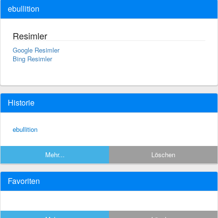
ebullition
Resimler
Google Resimler
Bing Resimler
Historie
ebullition
Mehr...
Löschen
Favoriten