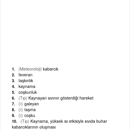
(Meteoroloji)
kabarcık
feveran
taşkınlık
kaynama
coşkunluk
(Tıp)
Kaynayan sıvının gösterdiği hareket
{i}
galeyan
{i}
taşma
{i}
coşku
(Tıp)
Kaynama, yüksek ısı etkisiyle sıvıda buhar
kabarcıklarının oluşması