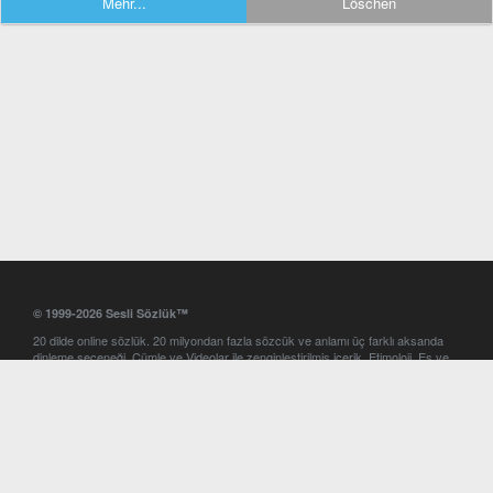
Mehr...
Löschen
© 1999-2026 Sesli Sözlük™
20 dilde online sözlük. 20 milyondan fazla sözcük ve anlamı üç farklı aksanda
dinleme seçeneği. Cümle ve Videolar ile zenginleştirilmiş içerik. Etimoloji, Eş ve
Zıt anlamlar, kelime okunuşları ve günün kelimesi. Yazım Türkçeleştirici ile hatalı
Türkçe metinleri düzeltme. iOS, Android ve Windows mobil platformlarda online
ve offline sözlük programları. Sesli Sözlük garantisinde Profesyonel çeviri
hizmetleri. İngilizce kelime haznenizi arttıracak kelime oyunları. Ayarlar
bölümünü kullarak çevirisini görmek istediğiniz sözlükleri seçme ve aynı
zamanda sözlüklerin gösterim sırasını ayarlama imkanı. Kelimelerin
seslendirilişini otomatik dinlemek için ayarlardan isteğiniz aksanı seçebilirsiniz.