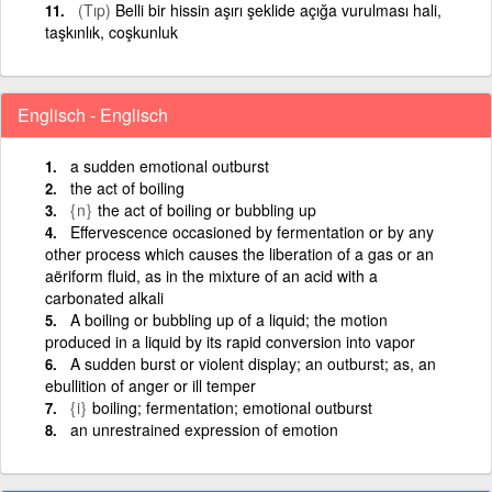
(Tıp)
Belli bir hissin aşırı şeklide açığa vurulması hali,
taşkınlık, coşkunluk
Englisch - Englisch
a sudden emotional outburst
the act of boiling
{n}
the act of boiling or bubbling up
Effervescence occasioned by fermentation or by any
other process which causes the liberation of a gas or an
aëriform fluid, as in the mixture of an acid with a
carbonated alkali
A boiling or bubbling up of a liquid; the motion
produced in a liquid by its rapid conversion into vapor
A sudden burst or violent display; an outburst; as, an
ebullition of anger or ill temper
{i}
boiling; fermentation; emotional outburst
an unrestrained expression of emotion