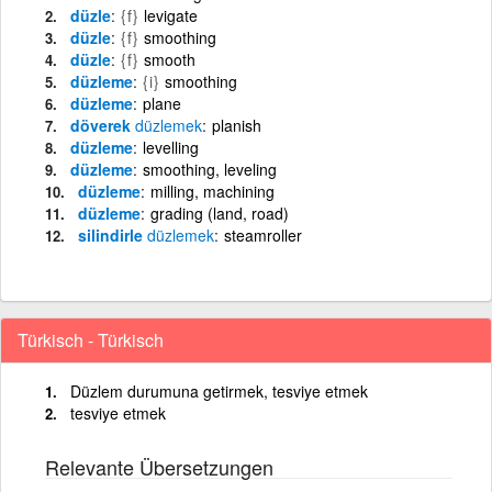
düzle
{f}
levigate
düzle
{f}
smoothing
düzle
{f}
smooth
düzleme
{i}
smoothing
düzleme
plane
döverek
düzlemek
planish
düzleme
levelling
düzleme
smoothing, leveling
düzleme
milling, machining
düzleme
grading (land, road)
silindirle
düzlemek
steamroller
Türkisch - Türkisch
Düzlem durumuna getirmek, tesviye etmek
tesviye etmek
Relevante Übersetzungen