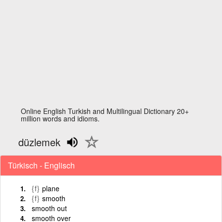
Online English Turkish and Multilingual Dictionary 20+
million words and idioms.
düzlemek
Türkisch - Englisch
{f}
plane
{f}
smooth
smooth out
smooth over