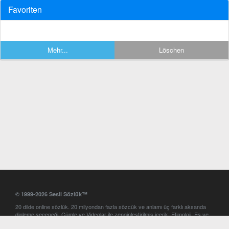
Favoriten
Mehr...
Löschen
© 1999-2026 Sesli Sözlük™
20 dilde online sözlük. 20 milyondan fazla sözcük ve anlamı üç farklı aksanda
dinleme seçeneği. Cümle ve Videolar ile zenginleştirilmiş içerik. Etimoloji, Eş ve
Zıt anlamlar, kelime okunuşları ve günün kelimesi. Yazım Türkçeleştirici ile hatalı