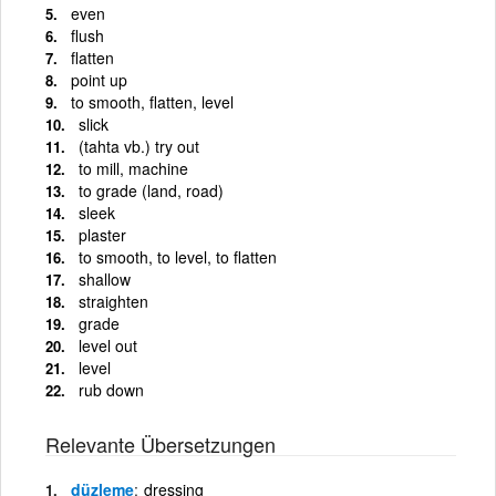
even
flush
flatten
point up
to smooth, flatten, level
slick
(tahta vb.) try out
to mill, machine
to grade (land, road)
sleek
plaster
to smooth, to level, to flatten
shallow
straighten
grade
level out
level
rub down
Relevante Übersetzungen
düzleme
dressing