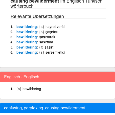
im Englisch Türkisch
causing bewilderment
wörterbuch
Relevante Übersetzungen
bewildering
{s}
hayret verici
bewildering
{s}
şaşırtıcı
bewildering
şaşırtarak
bewildering
şaşırtma
bewildering
{f}
şaşırt
bewildering
{s}
sersemletici
Englisch - Englisch
{s}
bewildering
confusing, perplexing, causing bewilderment