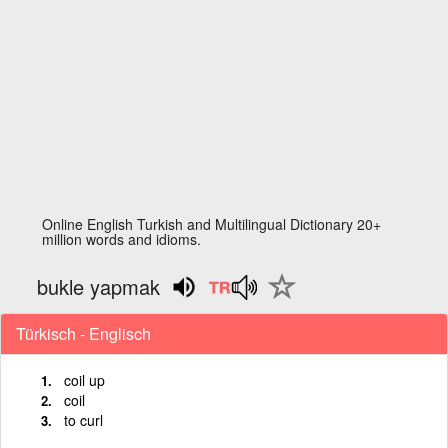
Online English Turkish and Multilingual Dictionary 20+
million words and idioms.
bukle yapmak
Türkisch - Englisch
coil up
coil
to curl