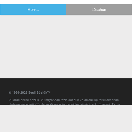
Mehr...
Löschen
© 1999-2026 Sesli Sözlük™
20 dilde online sözlük. 20 milyondan fazla sözcük ve anlamı üç farklı aksanda
dinleme seçeneği. Cümle ve Videolar ile zenginleştirilmiş içerik. Etimoloji, Eş ve
Zıt anlamlar, kelime okunuşları ve günün kelimesi. Yazım Türkçeleştirici ile hatalı
Türkçe metinleri düzeltme. iOS, Android ve Windows mobil platformlarda online
ve offline sözlük programları. Sesli Sözlük garantisinde Profesyonel çeviri
hizmetleri. İngilizce kelime haznenizi arttıracak kelime oyunları. Ayarlar
bölümünü kullarak çevirisini görmek istediğiniz sözlükleri seçme ve aynı
zamanda sözlüklerin gösterim sırasını ayarlama imkanı. Kelimelerin