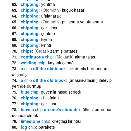
chipping
yontma
chipping
(Otomotiv)
küçük hasar
chipping
ufalanarak
chipping
(Otomotiv)
pullanma ve ufalanma
chipping
çakıl taşı
chipping
çentme
chipping
kıyma
chipping
kırıntı
chips
(Gıda)
kızarmış patates
continuous
chip
(Mekanik)
akma talaş
welding
chip
kaynak çapağı
a
chip
off the old block
hık demiş burnundan
düşmüş
a
chip
off the old block
(anasını/atasını) iteleyip
yerinde durmuş
blue
chip
güvenilir hisse senedi
chipping
{f}
ufalan
chipping
çakıltaşı
have a
chip
on one's shoulder
öfkesi burnunun
ucunda olmak
limestone
chip
kireçtaşı kırıntısı
log
chip
parakete