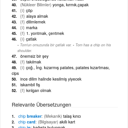
(Nükleer Bilimler)
yonga, kırmık,çapak
{i}
çöp
{f}
alaya almak
{f}
dilimlemek
{i}
marka
{f}
1. yontmak, çentmek
{i}
çatlak
-
Tom'un omuzunda bir çatlak var.
Tom has a chip on his
shoulder.
önemsiz bir şey
{f}
takılmak
{i}
çoğ., İng. kızarmış patates, patates kızartması,
cips
ince dilim halinde kesilmiş yiyecek
iskambil fiş
{f}
kırılgan olmak
Relevante Übersetzungen
chip
breaker
(Mekanik)
talaş kırıcı
chip
card
(Bilgisayar)
akıllı kart
chip
in
bağışta bulunmak