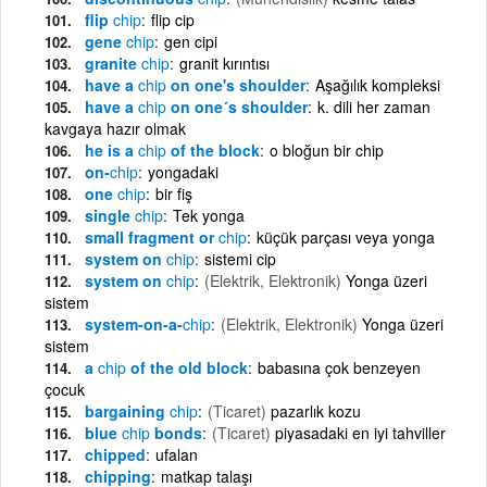
flip
chip
flip cip
gene
chip
gen cipi
granite
chip
granit kırıntısı
have a
chip
on one's shoulder
Aşağılık kompleksi
have a
chip
on one´s shoulder
k. dili her zaman
kavgaya hazır olmak
he is a
chip
of the block
o bloğun bir chip
on-
chip
yongadaki
one
chip
bir fiş
single
chip
Tek yonga
small fragment or
chip
küçük parçası veya yonga
system on
chip
sistemi cip
system on
chip
(Elektrik, Elektronik)
Yonga üzeri
sistem
system-on-a-
chip
(Elektrik, Elektronik)
Yonga üzeri
sistem
a
chip
of the old block
babasına çok benzeyen
çocuk
bargaining
chip
(Ticaret)
pazarlık kozu
blue
chip
bonds
(Ticaret)
piyasadaki en iyi tahviller
chipped
ufalan
chipping
matkap talaşı