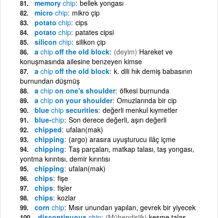
memory
chip
bellek yongası
micro
chip
mikro çip
potato
chip
cips
potato
chip
patates cipsi
silicon
chip
silikon çip
a
chip
off the old block
(deyim)
Hareket ve
konuşmasında ailesine benzeyen kimse
a
chip
off the old block
k. dili hık demiş babasının
burnundan düşmüş
a
chip
on one's shoulder
öfkesi burnunda
a
chip
on your shoulder
Omuzlarında bir cip
blue
chip
securities
değerli menkul kıymetler
blue-
chip
Son derece değerli, aşırı değerli
chipped
ufalan(mak)
chipping
(argo) arasıra uyuşturucu ilâç içme
chipping
Taş parçaları, matkap talası, taş yongası,
yontma kırıntısı, demir kırıntısı
chipping
ufalan(mak)
chips
fişe
chips
fişler
chips
kozlar
corn
chip
Mısır unundan yapılan, gevrek bir yiyecek
discontinuous
chip
(Mühendislik)
kesme talas