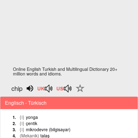
Online English Turkish and Multilingual Dictionary 20+
million words and idioms.
chip
Englisch - Türkisch
{i}
yonga
{i}
çentik
{i}
mikrodevre (bilgisayar)
(Mekanik)
talaş