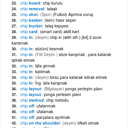
chip
board
chip kurulu
chip
removal
talaşlı
chip
shot
(Spor)
(Futbol) Aşırtma vuruş
chip
basket
(isim) hasır sepet
chip
bucket
talaş kepçesi
chip
card
(smart card) akilli kart
chip
in
(deyim)
chip in (with sth.) [kd] 2.soze
karismak
chip
in
sözünü kesmek
chip
in
(Fiili Deyim )
söze karışmak , para katarak
iştirak etmek
chip
in
lâfa girmek
chip
in
katılmak
chip
in
(deyim)
biraz para katarak istirak etmek
chip
in
İng. lafa karışmak
chip
layout
(Bilgisayar)
yonga yerleşim planı
chip
layout
yonga yerlesim plani
chip
method
chip metodu
chip
off
ufalanmak
chip
off
ufalamak
chip
off
parçalara ayrılmak
chip
on the shoulder
(deyim)
öfkeli olmak