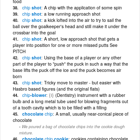
food
chip
shot
A chip with the application of some spin
chip
shot
a low running approach shot
chip
shot
a kick lofted into the air to try to sail the
ball over the goalkeeper's head and still make it under the
crossbar into the goal
chip
shot
A short, low approach shot that gets a
player into position for one or more missed putts See
PITCH
chip
shot
Using the base of a player or any other
part of the player to "push" the puck in such a way that the
base lifts the puck off the ice and the puck becomes air
born
chip
shot
Tricky move to master - but easier with
Hasbro based figures (and the original flats)
chip
-blower
{i}
(Dentistry) instrument with a rubber
bulb and a long metal tube used for blowing fragments out
of a tooth cavity which is to be filled with a filling
chocolate
chip
A small, usually near-conical piece of
chocolate
We poured a bag of chocolate chips into the cookie dough
mixture.
chocolate
chip
cookie
cookies containing chocolate