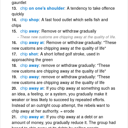
gauntlet
chip
on one's shoulder
A tendency to take offence
quickly
chip
shop
A fast food outlet which sells fish and
chips
chip
away
Remove or withdraw gradually
These new customs are chipping away at the quality of life.
chip
away at
Remove or withdraw gradually: "These
new customs are chipping away at the quality of life"
chip
shot
A short lofted golf stroke, used in
approaching the green
chip
away
remove or withdraw gradually: "These
new customs are chipping away at the quality of life"
chip
away
remove or withdraw gradually: "These
new customs are chipping away at the quality of life
chip
away at
If you chip away at something such as
an idea, a feeling, or a system, you gradually make it
weaker or less likely to succeed by repeated efforts.
Instead of an outright coup attempt, the rebels want to
chip away at her authority. = erode
chip
away at
If you chip away at a debt or an
amount of money, you gradually reduce it. The group had
hoped to chip away at its debts by selling assets