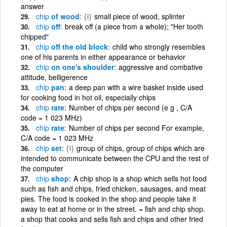
answer
chip
of wood
{i}
small piece of wood, splinter
chip
off
break off (a piece from a whole); "Her tooth
chipped"
chip
off the old block
child who strongly resembles
one of his parents in either appearance or behavior
chip
on one's shoulder
aggressive and combative
attitude, belligerence
chip
pan
a deep pan with a wire basket inside used
for cooking food in hot oil, especially chips
chip
rate
Number of chips per second (e g , C/A
code = 1 023 MHz)
chip
rate
Number of chips per second For example,
C/A code = 1 023 MHz
chip
set
{i}
group of chips, group of chips which are
intended to communicate between the CPU and the rest of
the computer
chip
shop
A chip shop is a shop which sells hot food
such as fish and chips, fried chicken, sausages, and meat
pies. The food is cooked in the shop and people take it
away to eat at home or in the street. = fish and chip shop.
a shop that cooks and sells fish and chips and other fried