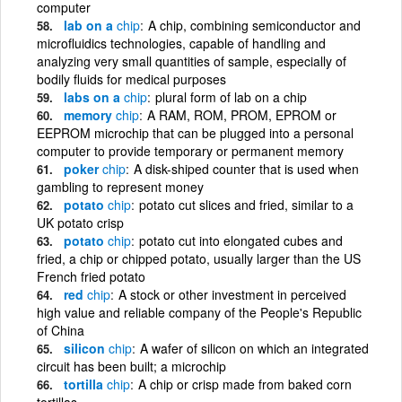
computer
lab on a
chip
A chip, combining semiconductor and
microfluidics technologies, capable of handling and
analyzing very small quantities of sample, especially of
bodily fluids for medical purposes
labs on a
chip
plural form of lab on a chip
memory
chip
A RAM, ROM, PROM, EPROM or
EEPROM microchip that can be plugged into a personal
computer to provide temporary or permanent memory
poker
chip
A disk-shiped counter that is used when
gambling to represent money
potato
chip
potato cut slices and fried, similar to a
UK potato crisp
potato
chip
potato cut into elongated cubes and
fried, a chip or chipped potato, usually larger than the US
French fried potato
red
chip
A stock or other investment in perceived
high value and reliable company of the People's Republic
of China
silicon
chip
A wafer of silicon on which an integrated
circuit has been built; a microchip
tortilla
chip
A chip or crisp made from baked corn
tortillas