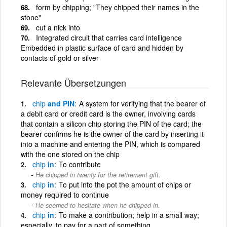
form by chipping; "They chipped their names in the
stone"
cut a nick into
Integrated circuit that carries card intelligence
Embedded in plastic surface of card and hidden by
contacts of gold or silver
Relevante Übersetzungen
chip
and PIN
A system for verifying that the bearer of
a debit card or credit card is the owner, involving cards
that contain a silicon chip storing the PIN of the card; the
bearer confirms he is the owner of the card by inserting it
into a machine and entering the PIN, which is compared
with the one stored on the chip
chip
in
To contribute
He chipped in twenty for the retirement gift.
chip
in
To put into the pot the amount of chips or
money required to continue
He seemed to hesitate when he chipped in.
chip
in
To make a contribution; help in a small way;
especially, to pay for a part of something