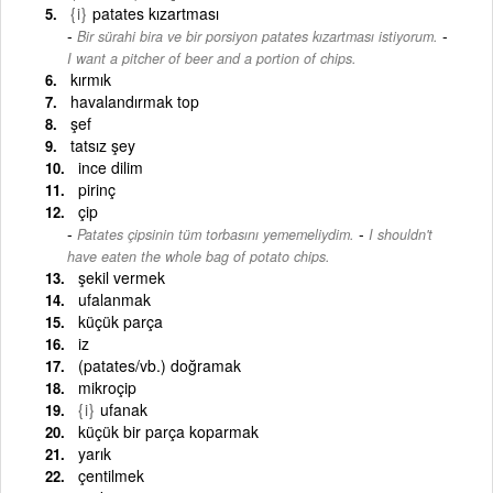
{i}
patates kızartması
-
Bir sürahi bira ve bir porsiyon patates kızartması istiyorum.
I want a pitcher of beer and a portion of chips.
kırmık
havalandırmak top
şef
tatsız şey
ince dilim
pirinç
çip
-
Patates çipsinin tüm torbasını yememeliydim.
I shouldn't
have eaten the whole bag of potato chips.
şekil vermek
ufalanmak
küçük parça
iz
(patates/vb.) doğramak
mikroçip
{i}
ufanak
küçük bir parça koparmak
yarık
çentilmek