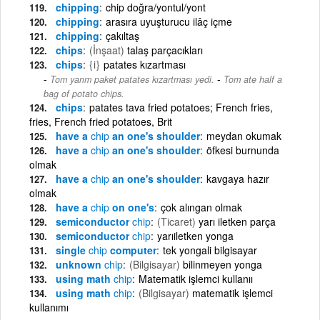
chipping
chip doğra/yontul/yont
chipping
arasıra uyuşturucu ilâç içme
chipping
çakıltaş
chips
(İnşaat)
talaş parçacıkları
chips
{i}
patates kızartması
-
Tom yarım paket patates kızartması yedi.
Tom ate half a
bag of potato chips.
chips
patates tava fried potatoes; French fries,
fries, French fried potatoes, Brit
have a
chip
an one's shoulder
meydan okumak
have a
chip
an one's shoulder
öfkesi burnunda
olmak
have a
chip
an one's shoulder
kavgaya hazır
olmak
have a
chip
on one's
çok alıngan olmak
semiconductor
chip
(Ticaret)
yarı iletken parça
semiconductor
chip
yarıiletken yonga
single
chip
computer
tek yongali bilgisayar
unknown
chip
(Bilgisayar)
bilinmeyen yonga
using math
chip
Matematik işlemci kullanıı
using math
chip
(Bilgisayar)
matematik işlemci
kullanımı