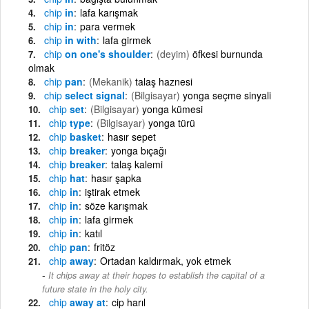
chip
in
lafa karışmak
chip
in
para vermek
chip
in with
lafa girmek
chip
on one's shoulder
(deyim)
öfkesi burnunda
olmak
chip
pan
(Mekanik)
talaş haznesi
chip
select signal
(Bilgisayar)
yonga seçme sinyali
chip
set
(Bilgisayar)
yonga kümesi
chip
type
(Bilgisayar)
yonga türü
chip
basket
hasır sepet
chip
breaker
yonga bıçağı
chip
breaker
talaş kalemi
chip
hat
hasır şapka
chip
in
iştirak etmek
chip
in
söze karışmak
chip
in
lafa girmek
chip
in
katıl
chip
pan
fritöz
chip
away
Ortadan kaldırmak, yok etmek
It chips away at their hopes to establish the capital of a
future state in the holy city.
chip
away at
cip harıl