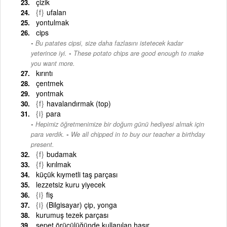
çizik
{f}
ufalan
yontulmak
cips
Bu patates cipsi, size daha fazlasını istetecek kadar
-
yeterince iyi.
These potato chips are good enough to make
you want more.
kırıntı
çentmek
yontmak
{f}
havalandırmak (top)
{i}
para
Hepimiz öğretmenimize bir doğum günü hediyesi almak için
-
para verdik.
We all chipped in to buy our teacher a birthday
present.
{f}
budamak
{f}
kırılmak
küçük kıymetli taş parçası
lezzetsiz kuru yiyecek
{i}
fiş
{i}
(Bilgisayar) çip, yonga
kurumuş tezek parçası
sepet örücülüğünde kullanılan hasır