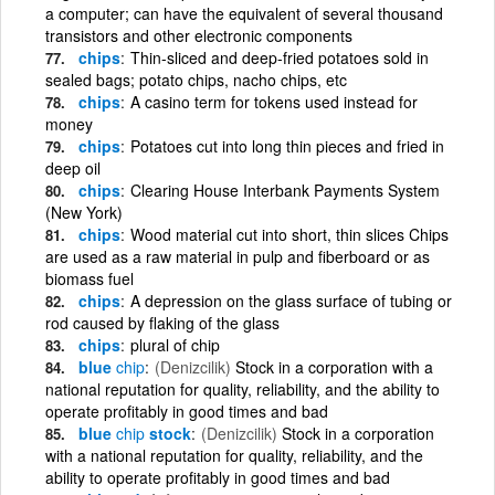
a computer; can have the equivalent of several thousand
transistors and other electronic components
chips
Thin-sliced and deep-fried potatoes sold in
sealed bags; potato chips, nacho chips, etc
chips
A casino term for tokens used instead for
money
chips
Potatoes cut into long thin pieces and fried in
deep oil
chips
Clearing House Interbank Payments System
(New York)
chips
Wood material cut into short, thin slices Chips
are used as a raw material in pulp and fiberboard or as
biomass fuel
chips
A depression on the glass surface of tubing or
rod caused by flaking of the glass
chips
plural of chip
blue
chip
(Denizcilik)
Stock in a corporation with a
national reputation for quality, reliability, and the ability to
operate profitably in good times and bad
blue
chip
stock
(Denizcilik)
Stock in a corporation
with a national reputation for quality, reliability, and the
ability to operate profitably in good times and bad