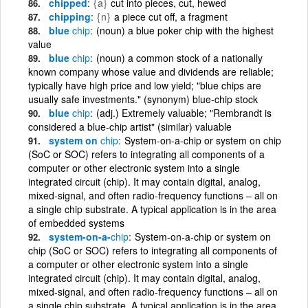
chipped
{a}
cut into pieces, cut, hewed
chipping
{n}
a piece cut off, a fragment
blue
chip
(noun) a blue poker chip with the highest
value
blue
chip
(noun) a common stock of a nationally
known company whose value and dividends are reliable;
typically have high price and low yield; "blue chips are
usually safe investments." (synonym) blue-chip stock
blue
chip
(adj.) Extremely valuable; "Rembrandt is
considered a blue-chip artist" (similar) valuable
system on
chip
System-on-a-chip or system on chip
(SoC or SOC) refers to integrating all components of a
computer or other electronic system into a single
integrated circuit (chip). It may contain digital, analog,
mixed-signal, and often radio-frequency functions – all on
a single chip substrate. A typical application is in the area
of embedded systems
system-on-a-
chip
System-on-a-chip or system on
chip (SoC or SOC) refers to integrating all components of
a computer or other electronic system into a single
integrated circuit (chip). It may contain digital, analog,
mixed-signal, and often radio-frequency functions – all on
a single chip substrate. A typical application is in the area