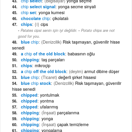
chip
select
(Bilgisayar)
yonga seçme
chip
select signal
yonga secme sinyali
chip
set
yonga kumesi
chocolate
chip
çikolatalı
chips
{i}
cips
-
Patates cipsi senin için iyi değildir.
Potato chips are not
good for you.
blue
chip
(Denizcilik)
Risk taşımayan, güvenilir hisse
senedi
a
chip
of the old block
babasının oğlu
chipping
taş parçaları
chips
mikroçip
a
chip
off the old block
(deyim)
armut dibine düşer
blue
chip
(Ticaret)
değerli şirket hissesi
blue
chip
stock
(Denizcilik)
Risk taşımayan, güvenilir
hisse senedi
chipped
yontulmak
chipped
yontma
chipped
ufalanmış
chipping
(İnşaat)
parçalanma
chipping
yonga
chipping
(İnşaat)
çapak temizleme
chipping
yongalama