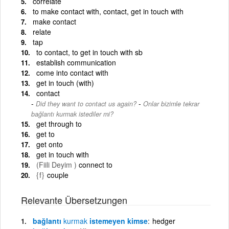
correlate
to make contact with, contact, get in touch with
make contact
relate
tap
to contact, to get in touch with sb
establish communication
come into contact with
get in touch (with)
contact
-
Did they want to contact us again?
Onlar bizimle tekrar
bağlantı kurmak istediler mi?
get through to
get to
get onto
get in touch with
(Fiili Deyim )
connect to
{f}
couple
Relevante Übersetzungen
bağlantı
kurmak
istemeyen kimse
hedger