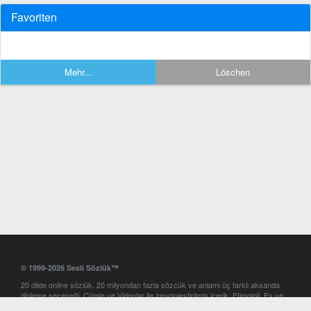
Favoriten
Mehr...
Löschen
© 1999-2026 Sesli Sözlük™
20 dilde online sözlük. 20 milyondan fazla sözcük ve anlamı üç farklı aksanda
dinleme seçeneği. Cümle ve Videolar ile zenginleştirilmiş içerik. Etimoloji, Eş ve
Zıt anlamlar, kelime okunuşları ve günün kelimesi. Yazım Türkçeleştirici ile hatalı