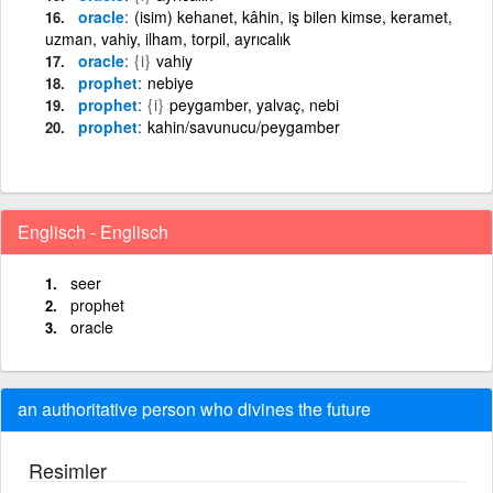
oracle
(isim) kehanet, kâhin, iş bilen kimse, keramet,
uzman, vahiy, ilham, torpil, ayrıcalık
oracle
{i}
vahiy
prophet
nebiye
prophet
{i}
peygamber, yalvaç, nebi
prophet
kahin/savunucu/peygamber
Englisch - Englisch
seer
prophet
oracle
an authoritative person who divines the future
Resimler