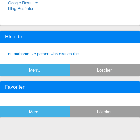
Google Resimler
Bing Resimler
Historie
an authoritative person who divines the ..
Mehr...
Löschen
Favoriten
Mehr...
Löschen