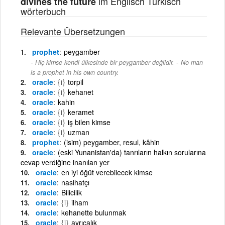
im Englisch Türkisch
divines the future
wörterbuch
Relevante Übersetzungen
prophet
peygamber
-
Hiç kimse kendi ülkesinde bir peygamber değildir.
No man
is a prophet in his own country.
oracle
{i}
torpil
oracle
{i}
kehanet
oracle
kahin
oracle
{i}
keramet
oracle
{i}
iş bilen kimse
oracle
{i}
uzman
prophet
(isim) peygamber, resul, kâhin
oracle
(eski Yunanistan'da) tanrıların halkın sorularına
cevap verdiğine inanılan yer
oracle
en iyi öğüt verebilecek kimse
oracle
nasihatçı
oracle
Bilicilik
oracle
{i}
ilham
oracle
kehanette bulunmak
oracle
{i}
ayrıcalık