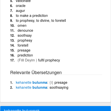
vaticinate
oracle
augur
to make a prediction
to prophesy, to divine, to foretell
omen
denounce
soothsay
prophesy
foretell
presage
prediction
(Fiili Deyim )
fulfil prophecy
Relevante Übersetzungen
kehanette
bulunma
{i}
presage
kehanette
bulunma
soothsaying
kehanette bulunmak