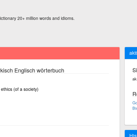
ictionary 20+ million words and idioms.
akt
S
kisch Englisch wörterbuch
ak
 ethics (of a society)
R
Go
Bi
His