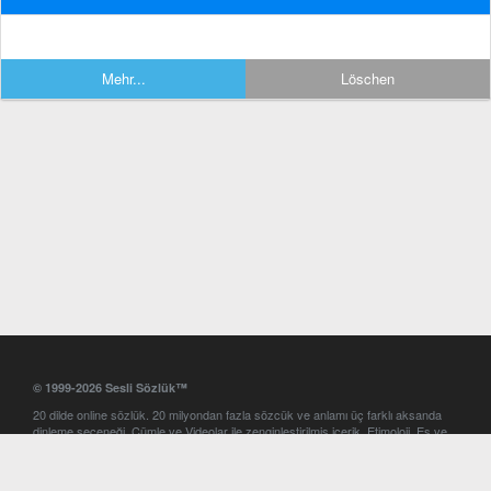
Mehr...
Löschen
© 1999-2026 Sesli Sözlük™
20 dilde online sözlük. 20 milyondan fazla sözcük ve anlamı üç farklı aksanda
dinleme seçeneği. Cümle ve Videolar ile zenginleştirilmiş içerik. Etimoloji, Eş ve
Zıt anlamlar, kelime okunuşları ve günün kelimesi. Yazım Türkçeleştirici ile hatalı
Türkçe metinleri düzeltme. iOS, Android ve Windows mobil platformlarda online
ve offline sözlük programları. Sesli Sözlük garantisinde Profesyonel çeviri