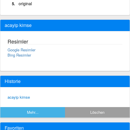
original
acayip kimse
Resimler
Google Resimler
Bing Resimler
Historie
acayip kimse
Mehr...
Löschen
Favoriten