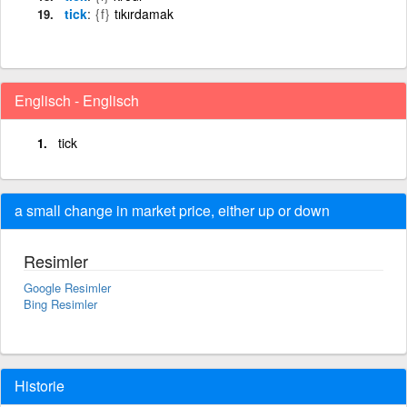
tick
{f}
tıkırdamak
Englisch - Englisch
tick
a small change in market price, either up or down
Resimler
Google Resimler
Bing Resimler
Historie