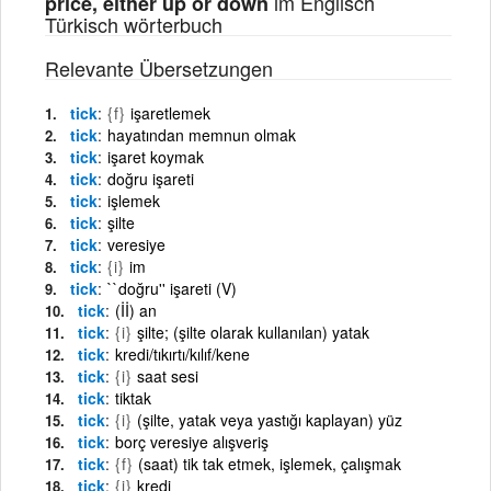
im Englisch
price, either up or down
Türkisch wörterbuch
Relevante Übersetzungen
tick
{f}
işaretlemek
tick
hayatından memnun olmak
tick
işaret koymak
tick
doğru işareti
tick
işlemek
tick
şilte
tick
veresiye
tick
{i}
im
tick
``doğru'' işareti (V)
tick
(İİ) an
tick
{i}
şilte; (şilte olarak kullanılan) yatak
tick
kredi/tıkırtı/kılıf/kene
tick
{i}
saat sesi
tick
tiktak
tick
{i}
(şilte, yatak veya yastığı kaplayan) yüz
tick
borç veresiye alışveriş
tick
{f}
(saat) tik tak etmek, işlemek, çalışmak
tick
{i}
kredi