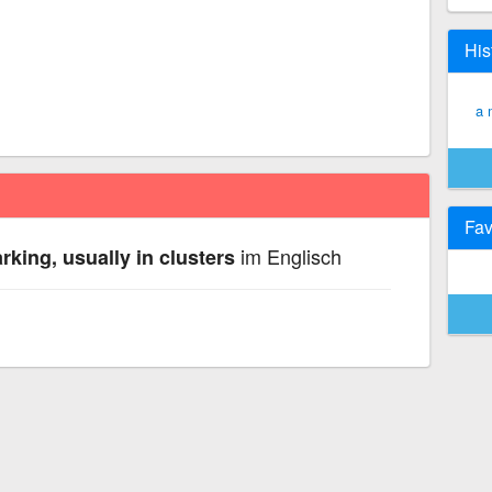
His
a 
Fav
im Englisch
rking, usually in clusters