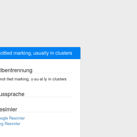
ottled marking, usually in clusters
ilbentrennung
mot·tled marking, u·su·al·ly in clusters
ussprache
esimler
ogle Resimler
ng Resimler