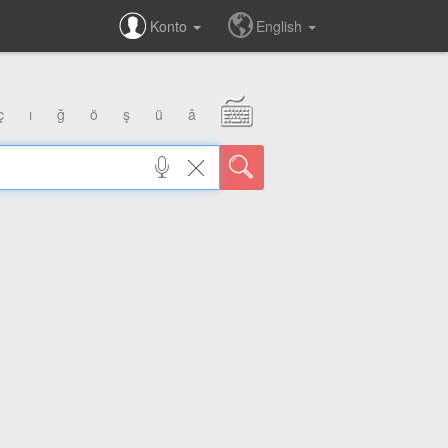
Konto
English
ç
ı
ğ
ö
ş
ü
â