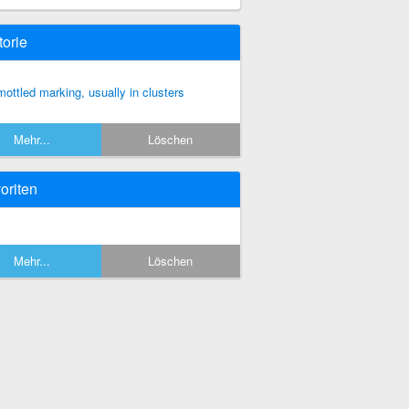
torie
mottled marking, usually in clusters
Mehr...
Löschen
oriten
Mehr...
Löschen