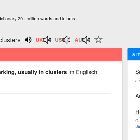
ictionary 20+ million words and idioms.
clusters
a m
S
im Englisch
rking, usually in clusters
a 
A
R
Go
Bi