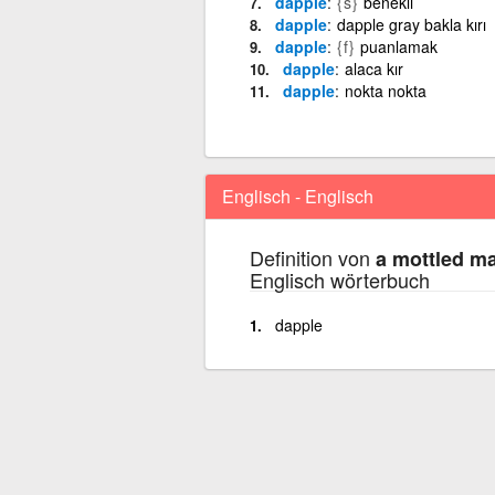
dapple
{s}
benekli
dapple
dapple gray bakla kırı
dapple
{f}
puanlamak
dapple
alaca kır
dapple
nokta nokta
Englisch - Englisch
Definition von
a mottled ma
Englisch wörterbuch
dapple