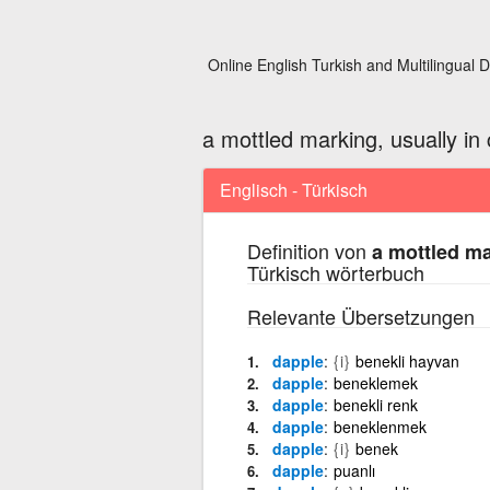
Online English Turkish and Multilingual D
a mottled marking, usually in 
Englisch - Türkisch
Definition von
a mottled ma
Türkisch wörterbuch
Relevante Übersetzungen
dapple
{i}
benekli hayvan
dapple
beneklemek
dapple
benekli renk
dapple
beneklenmek
dapple
{i}
benek
dapple
puanlı