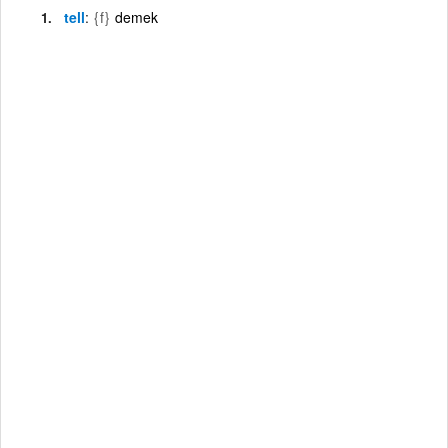
tell
{f}
demek