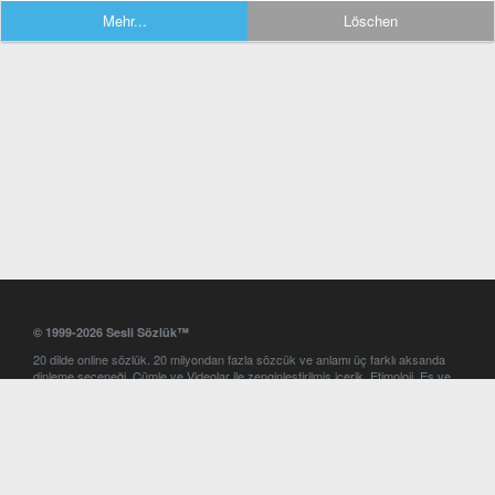
Mehr...
Löschen
© 1999-2026 Sesli Sözlük™
20 dilde online sözlük. 20 milyondan fazla sözcük ve anlamı üç farklı aksanda
dinleme seçeneği. Cümle ve Videolar ile zenginleştirilmiş içerik. Etimoloji, Eş ve
Zıt anlamlar, kelime okunuşları ve günün kelimesi. Yazım Türkçeleştirici ile hatalı
Türkçe metinleri düzeltme. iOS, Android ve Windows mobil platformlarda online
ve offline sözlük programları. Sesli Sözlük garantisinde Profesyonel çeviri
hizmetleri. İngilizce kelime haznenizi arttıracak kelime oyunları. Ayarlar
bölümünü kullarak çevirisini görmek istediğiniz sözlükleri seçme ve aynı
zamanda sözlüklerin gösterim sırasını ayarlama imkanı. Kelimelerin
seslendirilişini otomatik dinlemek için ayarlardan isteğiniz aksanı seçebilirsiniz.