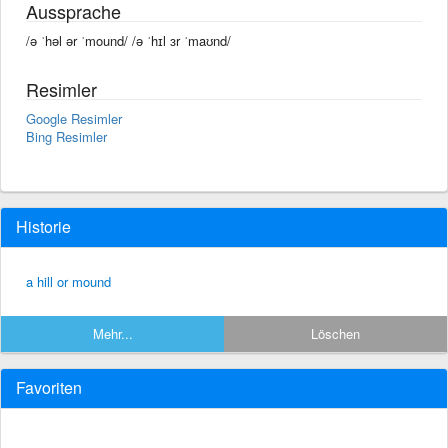
Aussprache
/ə ˈhəl ər ˈmound/ /ə ˈhɪl ɜr ˈmaʊnd/
Resimler
Google Resimler
Bing Resimler
Historie
a hill or mound
Mehr...
Löschen
Favoriten