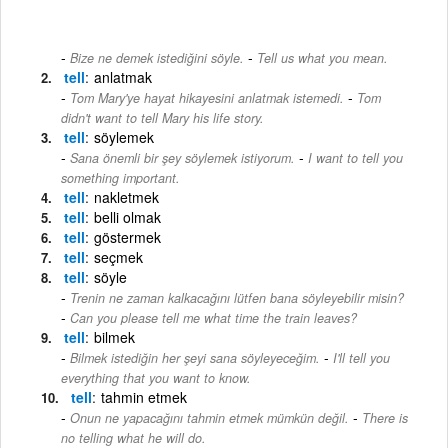
-
Bize ne demek istediğini söyle.
Tell us what you mean.
tell
anlatmak
-
Tom Mary'ye hayat hikayesini anlatmak istemedi.
Tom
didn't want to tell Mary his life story.
tell
söylemek
-
Sana önemli bir şey söylemek istiyorum.
I want to tell you
something important.
tell
nakletmek
tell
belli olmak
tell
göstermek
tell
seçmek
tell
söyle
Trenin ne zaman kalkacağını lütfen bana söyleyebilir misin?
-
Can you please tell me what time the train leaves?
tell
bilmek
-
Bilmek istediğin her şeyi sana söyleyeceğim.
I'll tell you
everything that you want to know.
tell
tahmin etmek
-
Onun ne yapacağını tahmin etmek mümkün değil.
There is
no telling what he will do.