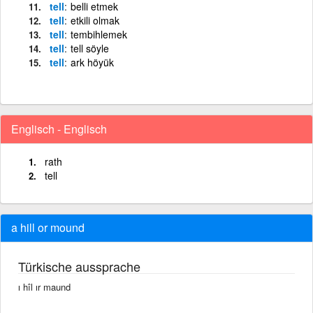
tell
belli etmek
tell
etkili olmak
tell
tembihlemek
tell
tell söyle
tell
ark höyük
Englisch - Englisch
rath
tell
a hill or mound
Türkische aussprache
ı hîl ır maund