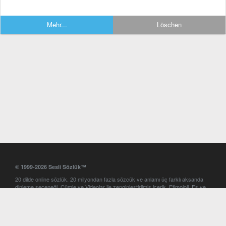
Mehr...
Löschen
© 1999-2026 Sesli Sözlük™
20 dilde online sözlük. 20 milyondan fazla sözcük ve anlamı üç farklı aksanda
dinleme seçeneği. Cümle ve Videolar ile zenginleştirilmiş içerik. Etimoloji, Eş ve
Zıt anlamlar, kelime okunuşları ve günün kelimesi. Yazım Türkçeleştirici ile hatalı
Türkçe metinleri düzeltme. iOS, Android ve Windows mobil platformlarda online
ve offline sözlük programları. Sesli Sözlük garantisinde Profesyonel çeviri
hizmetleri. İngilizce kelime haznenizi arttıracak kelime oyunları. Ayarlar
bölümünü kullarak çevirisini görmek istediğiniz sözlükleri seçme ve aynı