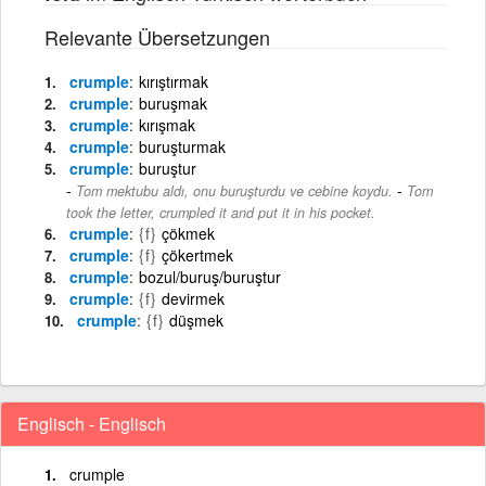
Relevante Übersetzungen
crumple
kırıştırmak
crumple
buruşmak
crumple
kırışmak
crumple
buruşturmak
crumple
buruştur
-
Tom mektubu aldı, onu buruşturdu ve cebine koydu.
Tom
took the letter, crumpled it and put it in his pocket.
crumple
{f}
çökmek
crumple
{f}
çökertmek
crumple
bozul/buruş/buruştur
crumple
{f}
devirmek
crumple
{f}
düşmek
Englisch - Englisch
crumple