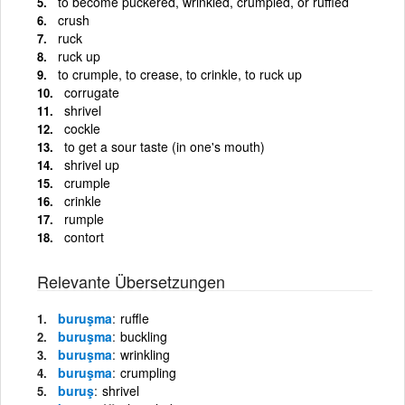
to become puckered, wrinkled, crumpled, or ruffled
crush
ruck
ruck up
to crumple, to crease, to crinkle, to ruck up
corrugate
shrivel
cockle
to get a sour taste (in one's mouth)
shrivel up
crumple
crinkle
rumple
contort
Relevante Übersetzungen
buruşma
ruffle
buruşma
buckling
buruşma
wrinkling
buruşma
crumpling
buruş
shrivel