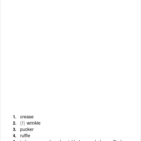
crease
{f}
wrinkle
pucker
ruffle