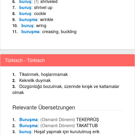
buruş
{f}
shriveled
buruş
shrivel up
buruş
cockle
buruşma
wrinkle
buruş
wring
buruşma
creasing, buckling
Türkisch - Türkisch
Tiksinmek, hoşlanmamak
Kekrelik duymak
Düzgünlüğü bozulmak, üzerinde kırışık ve katlamalar
olmak
Relevante Übersetzungen
Buruşma
(Osmanlı Dönemi)
TEKERRÜŞ
Buruşma
(Osmanlı Dönemi)
TAKATTUB
buruş
Hoşaf yapmak için kurutulmuş erik