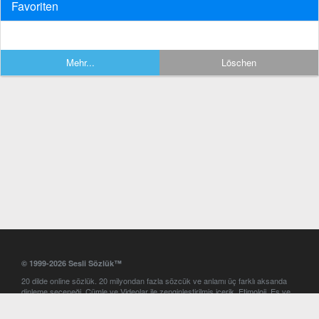
Favoriten
Mehr...
Löschen
© 1999-2026 Sesli Sözlük™
20 dilde online sözlük. 20 milyondan fazla sözcük ve anlamı üç farklı aksanda
dinleme seçeneği. Cümle ve Videolar ile zenginleştirilmiş içerik. Etimoloji, Eş ve
Zıt anlamlar, kelime okunuşları ve günün kelimesi. Yazım Türkçeleştirici ile hatalı
Türkçe metinleri düzeltme. iOS, Android ve Windows mobil platformlarda online