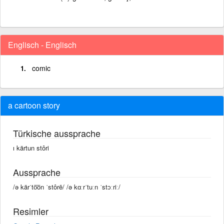
Englisch - Englisch
comic
a cartoon story
Türkische aussprache
ı kärtun stôri
Aussprache
/ə kärˈto͞on ˈstôrē/ /ə kɑːrˈtuːn ˈstɔːriː/
Resimler