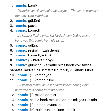
comic
komik
-
Oyundaki komik sahneler abartılıydı.
The comic scenes in
the play were overdone.
comic
güldürü
comic
paskal
comic
komedi
-
Bu komedi filmini onun kız kardeşinden ödünç aldım.
I
borrowed this comic from his sister.
comic
gülünç
comic
resimli mizah dergisi
comic
komediyle ilgili
comic
{i}
karikatür öykü
comic
gülmece, karikatür sitesinden çok sayıda
sanatsal karikatürü ücretsiz indirebilir, kullanabilirsiniz
comic
{i}
komedyen
comic
{i}
komedi filmi
-
Bu komedi filmini onun kız kardeşinden ödünç aldım.
I
borrowed this comic from his sister.
comic
{i}
mizah dergisi
comic
comic book miki tipinde resimli çocuk kitabı
comic
{i}
komedi oyuncusu
comic
{s}
güldürücü, gülünç, komik