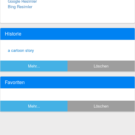
Google Resimler
Bing Resimler
Historie
a cartoon story
Mehr...
Löschen
Favoriten
Mehr...
Löschen