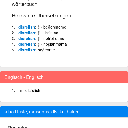
wörterbuch
Relevante Übersetzungen
disrelish
{i}
beğenmeme
disrelish
{i}
tiksinme
disrelish
{i}
nefret etme
disrelish
{i}
hoşlanmama
disrelish
beğenme
Englisch - Englisch
{n}
disrelish
a bad taste, nauseous, dislike, hatred
Resimler