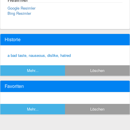
Google Resimler
Bing Resimler
Historie
a bad taste, nauseous, dislike, hatred
Mehr...
Löschen
Favoriten
Mehr...
Löschen