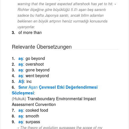
-
warning that the largest expected aftershock has yet to hit.
Richter ölçeğine göre büyüklüğü 5.0'ı aşan beş sarsıntı
sadece bu hafta Japonya sarstı, ancak bilim adamları
beklenen en büyük artçının henüz vurmadığı konusunda
uyarıyorlar.
of more than
Relevante Übersetzungen
aş
go beyond
aş
overshoot
aş
gone beyond
aş
went beyond
AŞ
inc
Sınır
Aşan
Çevresel Etki Değerlendirmesi
Sözleşmesi
(Hukuk)
Transboundary Environmental Impact
Assessment Convention
aş
cooked food
aş
smooth
aş
surpass
The theory of evolution surpasses the scope of my