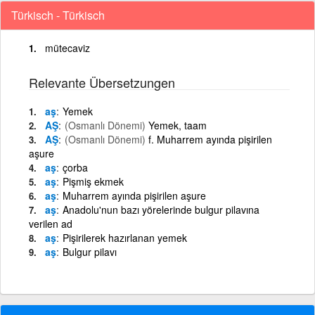
Türkisch - Türkisch
mütecaviz
Relevante Übersetzungen
aş
Yemek
AŞ
(Osmanlı Dönemi)
Yemek, taam
AŞ
(Osmanlı Dönemi)
f. Muharrem ayında pişirilen
aşure
aş
çorba
aş
Pişmiş ekmek
aş
Muharrem ayında pişirilen aşure
aş
Anadolu'nun bazı yörelerinde bulgur pilavına
verilen ad
aş
Pişirilerek hazırlanan yemek
aş
Bulgur pilavı