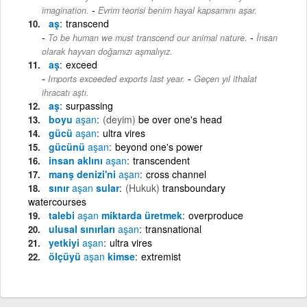
-
imagination.
Evrim teorisi benim hayal kapsamını aşar.
aş
transcend
-
To be human we must transcend our animal nature.
İnsan
olarak hayvan doğamızı aşmalıyız.
aş
exceed
-
Imports exceeded exports last year.
Geçen yıl ithalat
ihracatı aştı.
aş
surpassing
boyu
aşan
(deyim)
be over one's head
gücü
aşan
ultra vires
gücünü
aşan
beyond one's power
insan aklını
aşan
transcendent
manş denizi'ni
aşan
cross channel
sınır
aşan
sular
(Hukuk)
transboundary
watercourses
talebi
aşan
miktarda üretmek
overproduce
ulusal sınırları
aşan
transnational
yetkiyi
aşan
ultra vires
ölçüyü
aşan
kimse
extremist