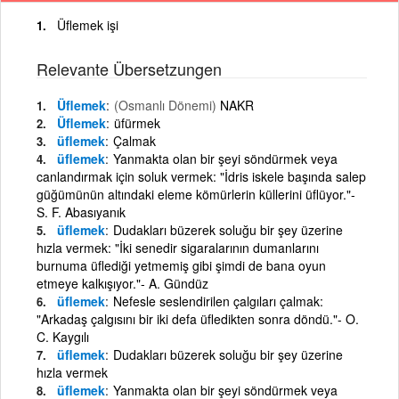
Üflemek işi
Relevante Übersetzungen
Üflemek
(Osmanlı Dönemi)
NAKR
Üflemek
üfürmek
üflemek
Çalmak
üflemek
Yanmakta olan bir şeyi söndürmek veya
canlandırmak için soluk vermek: "İdris iskele başında salep
güğümünün altındaki eleme kömürlerin küllerini üflüyor."-
S. F. Abasıyanık
üflemek
Dudakları büzerek soluğu bir şey üzerine
hızla vermek: "İki senedir sigaralarının dumanlarını
burnuma üflediği yetmemiş gibi şimdi de bana oyun
etmeye kalkışıyor."- A. Gündüz
üflemek
Nefesle seslendirilen çalgıları çalmak:
"Arkadaş çalgısını bir iki defa üfledikten sonra döndü."- O.
C. Kaygılı
üflemek
Dudakları büzerek soluğu bir şey üzerine
hızla vermek
üflemek
Yanmakta olan bir şeyi söndürmek veya