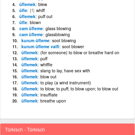
üflemek
blew
üfle
{f}
whiff
üflemek
puff out
üfle
blown
cam üfleme
glass blowing
cam üfleme
glassblowing
kurum üfleme
soot blowing
kurum üfleme valfi
soot blower
üflemek
(for someone) to blow or breathe hard on
üflemek
puff
üflemek
whiffle
üflemek
slang to lay, have sex with
üflemek
blow out
üflemek
to play (a wind instrument)
üflemek
to blow; to puff; to blow upon; to blow out
üflemek
insufflate
üflemek
breathe upon
Türkisch - Türkisch