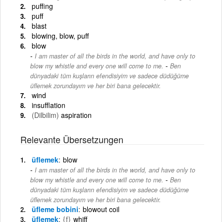
puffing
puff
blast
blowing, blow, puff
blow
I am master of all the birds in the world, and have only to
-
blow my whistle and every one will come to me.
Ben
dünyadaki tüm kuşların efendisiyim ve sadece düdüğüme
üflemek zorundayım ve her biri bana gelecektir.
wind
insufflation
(Dilbilim)
aspiration
Relevante Übersetzungen
üflemek
blow
I am master of all the birds in the world, and have only to
-
blow my whistle and every one will come to me.
Ben
dünyadaki tüm kuşların efendisiyim ve sadece düdüğüme
üflemek zorundayım ve her biri bana gelecektir.
üfleme bobini
blowout coil
üflemek
{f}
whiff