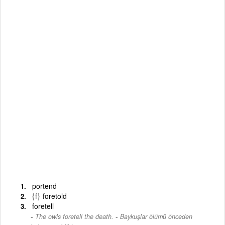
portend
{f}
foretold
foretell
-
The owls foretell the death.
Baykuşlar ölümü önceden