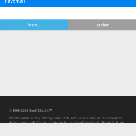
Favoriten
Mehr...
Löschen
© 1999-2026 Sesli Sözlük™
20 dilde online sözlük. 20 milyondan fazla sözcük ve anlamı üç farklı aksanda
dinleme seçeneği. Cümle ve Videolar ile zenginleştirilmiş içerik. Etimoloji, Eş ve
Zıt anlamlar, kelime okunuşları ve günün kelimesi. Yazım Türkçeleştirici ile hatalı
Türkçe metinleri düzeltme. iOS, Android ve Windows mobil platformlarda online