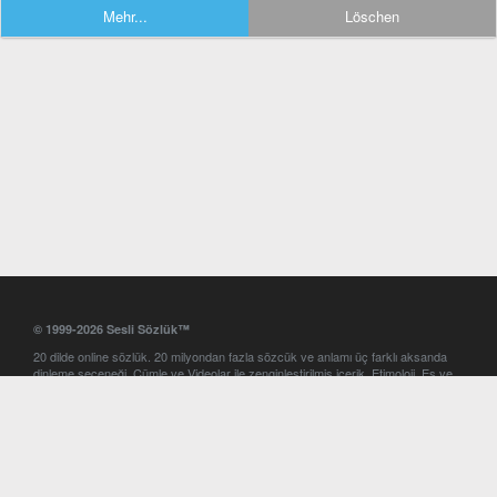
Mehr...
Löschen
© 1999-2026 Sesli Sözlük™
20 dilde online sözlük. 20 milyondan fazla sözcük ve anlamı üç farklı aksanda
dinleme seçeneği. Cümle ve Videolar ile zenginleştirilmiş içerik. Etimoloji, Eş ve
Zıt anlamlar, kelime okunuşları ve günün kelimesi. Yazım Türkçeleştirici ile hatalı
Türkçe metinleri düzeltme. iOS, Android ve Windows mobil platformlarda online
ve offline sözlük programları. Sesli Sözlük garantisinde Profesyonel çeviri
hizmetleri. İngilizce kelime haznenizi arttıracak kelime oyunları. Ayarlar
bölümünü kullarak çevirisini görmek istediğiniz sözlükleri seçme ve aynı
zamanda sözlüklerin gösterim sırasını ayarlama imkanı. Kelimelerin
seslendirilişini otomatik dinlemek için ayarlardan isteğiniz aksanı seçebilirsiniz.