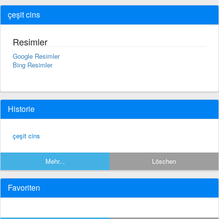
çeşit cins
Resimler
Google Resimler
Bing Resimler
Historie
çeşit cins
Mehr...
Löschen
Favoriten