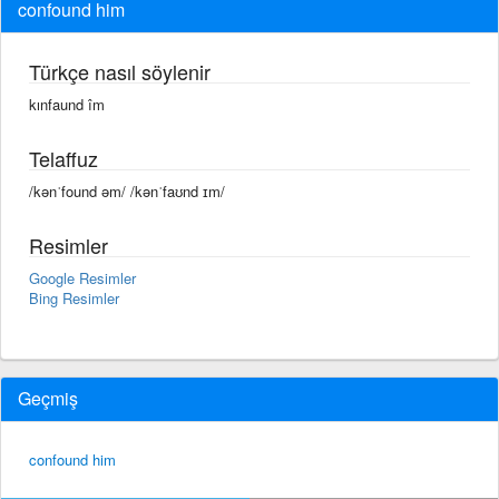
confound him
Türkçe nasıl söylenir
kınfaund îm
Telaffuz
/kənˈfound əm/ /kənˈfaʊnd ɪm/
Resimler
Google Resimler
Bing Resimler
Geçmiş
confound him