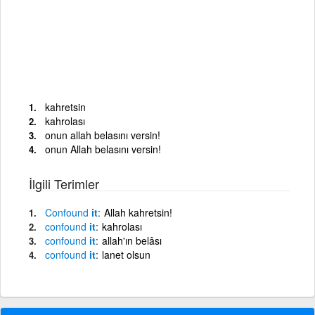
kahretsin
kahrolası
onun allah belasını versin!
onun Allah belasını versin!
İlgili Terimler
Confound
it
Allah kahretsin!
confound
it
kahrolası
confound
it
allah'ın belâsı
confound
it
lanet olsun