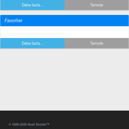
Daha fazla...
Temizle
Favoriler
Daha fazla...
Temizle
© 1999-2026 Sesli Sözlük™