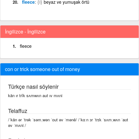
fleece
{i}
beyaz ve yumuşak örtü
İngilizce - İngilizce
fleece
con or trick someone out of money
Türkçe nasıl söylenir
kän ır trîk sʌmwʌn aut ıv mʌni
Telaffuz
/ˈkän ər ˈtrək ˈsəmˌwən ˈout əv ˈmənē/ /ˈkɑːn ɜr ˈtrɪk ˈsʌmˌwʌn ˈaʊt
əv ˈmʌniː/