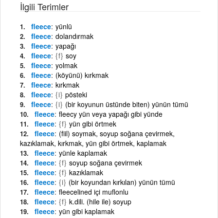
İlgili Terimler
fleece
yünlü
fleece
dolandırmak
fleece
yapağı
fleece
{f}
soy
fleece
yolmak
fleece
(köyünü) kırkmak
fleece
kırkmak
fleece
{i}
pösteki
fleece
{i}
(bir koyunun üstünde biten) yünün tümü
fleece
fleecy yün veya yapağı gibi yünde
fleece
{f}
yün gibi örtmek
fleece
(fiil) soymak, soyup soğana çevirmek,
kazıklamak, kırkmak, yün gibi örtmek, kaplamak
fleece
yünle kaplamak
fleece
{f}
soyup soğana çevirmek
fleece
{f}
kazıklamak
fleece
{i}
(bir koyundan kırkılan) yünün tümü
fleece
fleecelined içi muflonlu
fleece
{f}
k.dili. (hile ile) soyup
fleece
yün gibi kaplamak