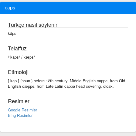
caps
Türkçe nasıl söylenir
käps
Telaffuz
/ˈkaps/ /ˈkæps/
Etimoloji
[ kap ] (noun.) before 12th century. Middle English cappe, from Old
English cæppe, from Late Latin cappa head covering, cloak.
Resimler
Google Resimler
Bing Resimler