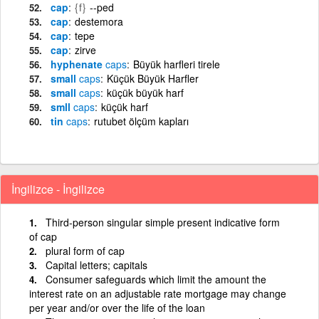
cap
{f}
--ped
cap
destemora
cap
tepe
cap
zirve
hyphenate
caps
Büyük harfleri tirele
small
caps
Küçük Büyük Harfler
small
caps
küçük büyük harf
smll
caps
küçük harf
tin
caps
rutubet ölçüm kapları
İngilizce - İngilizce
Third-person singular simple present indicative form
of cap
plural form of cap
Capital letters; capitals
Consumer safeguards which limit the amount the
interest rate on an adjustable rate mortgage may change
per year and/or over the life of the loan