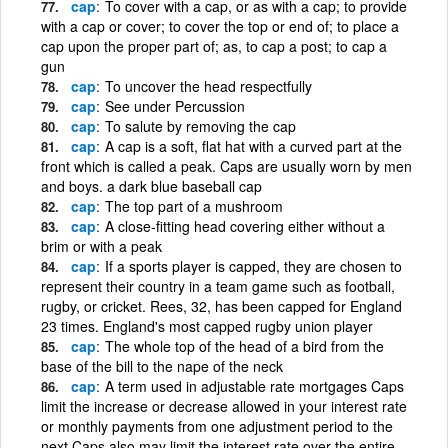
cap
To cover with a cap, or as with a cap; to provide
with a cap or cover; to cover the top or end of; to place a
cap upon the proper part of; as, to cap a post; to cap a
gun
cap
To uncover the head respectfully
cap
See under Percussion
cap
To salute by removing the cap
cap
A cap is a soft, flat hat with a curved part at the
front which is called a peak. Caps are usually worn by men
and boys. a dark blue baseball cap
cap
The top part of a mushroom
cap
A close-fitting head covering either without a
brim or with a peak
cap
If a sports player is capped, they are chosen to
represent their country in a team game such as football,
rugby, or cricket. Rees, 32, has been capped for England
23 times. England's most capped rugby union player
cap
The whole top of the head of a bird from the
base of the bill to the nape of the neck
cap
A term used in adjustable rate mortgages Caps
limit the increase or decrease allowed in your interest rate
or monthly payments from one adjustment period to the
next Caps also may limit the interest rate over the entire