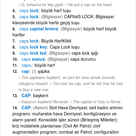
-
O, kafasına bir kep giydi.
He put a cap on his head.
caps
lock
büyük harf tuşu
caps
lock
(Bilgisayar)
CAPitalS LOCK: Bilgisayar
klavyesinde büyük harfe geçiş tuşu
caps
capital letters
(Bilgisayar)
büyük harf büyük
harfler
caps
lock
Büyük HarfKilidi
caps
lock key
Caps Lock tuşu
caps
lock led
(Bilgisayar)
caps lock ışığı
caps
status
(Bilgisayar)
caps durumu
caps
.
büyük harf
cap
{i}
şapka
Tom şapkasını kaybetti, ve yeni bir tane almak zorunda
-
olduğunu hissetti.
Tom lost his cap, and he felt that he had
to buy a new one.
CAP
başkent
-
İtalya'nın başkenti Roma'dır.
The capital of Italy is Rome.
CAP
(Askeri)
Sivil Hava Devriyesi; sivil kadro artırımı
programı; muharebe hava Devriyesi; konfigürasyon ve
alarm paneli; Konsolide işler süreci (Birleşmiş Milletler);
kriz müdahele planlaması (Civil Air Patrol; civil
augmentation program; combat air Patrol; configuration