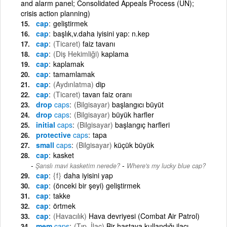
and alarm panel; Consolidated Appeals Process (UN);
crisis action planning)
cap
geliştirmek
cap
başlık,v.daha iyisini yap: n.kep
cap
(Ticaret)
faiz tavanı
cap
(Diş Hekimliği)
kaplama
cap
kaplamak
cap
tamamlamak
cap
(Aydınlatma)
dip
cap
(Ticaret)
tavan faiz oranı
drop
caps
(Bilgisayar)
başlangıcı büyüt
drop
caps
(Bilgisayar)
büyük harfler
initial
caps
(Bilgisayar)
başlangıç harfleri
protective
caps
tapa
small
caps
(Bilgisayar)
küçük büyük
cap
kasket
-
Şanslı mavi kasketim nerede?
Where's my lucky blue cap?
cap
{f}
daha iyisini yap
cap
(önceki bir şeyi) geliştirmek
cap
takke
cap
örtmek
cap
(Havacılık)
Hava devriyesi (Combat Air Patrol)
mem
caps
(Tıp, İlaç)
Bir hastaya kullandığı ilacı