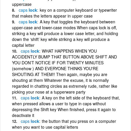
uppercase
caps
lock
key on a computer keyboard or typewriter
that makes the letters appear in upper case
caps
lock
A key that toggles the keyboard between
upper-case and lower-case modes When caps lock is off,
striking a key will produce a lower case letter, and holding
down the ‘shift’ key while striking a key will produce a
capital letter
caps
lock
WHAT HAPPENS WHEN YOU
ACCIDENTLY BUMP THAT BUTTON ABOVE SHIFT AND
YOU DON'T NOTICE IF FOR TWENTY MINUTES
(somehow ) AND EVERYONE THINKS YOU'RE
SHOUTING AT THEM!! Then again, maybe you are
shouting at them Whatever the excuse, it is normally
regarded in chatting circles as extremely rude, rather like
picking your nose at a tupperware party
caps
lock
A key on the left side of the keyboard that,
when pressed allows a user to type in caps without
depressing the Shift key When finished, press it again to
deactivate it
caps
lock
the button that you press on a computer
when you want to use capital letters