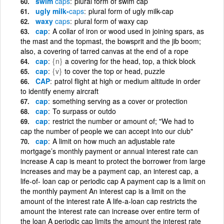
swim
caps
plural form of swim cap
ugly milk-
caps
plural form of ugly milk-cap
waxy
caps
plural form of waxy cap
cap
A collar of iron or wood used in joining spars, as
the mast and the topmast, the bowsprit and the jib boom;
also, a covering of tarred canvas at the end of a rope
cap
{n}
a covering for the head, top, a thick block
cap
{v}
to cover the top or head, puzzle
CAP
patrol flight at high or medium altitude in order
to identify enemy aircraft
cap
something serving as a cover or protection
cap
To surpass or outdo
cap
restrict the number or amount of; "We had to
cap the number of people we can accept into our club"
cap
A limit on how much an adjustable rate
mortgage’s monthly payment or annual interest rate can
increase A cap is meant to protect the borrower from large
increases and may be a payment cap, an interest cap, a
life-of- loan cap or periodic cap A payment cap is a limit on
the monthly payment An interest cap is a limit on the
amount of the interest rate A life-a-loan cap restricts the
amount the interest rate can increase over entire term of
the loan A periodic cap limits the amount the interest rate