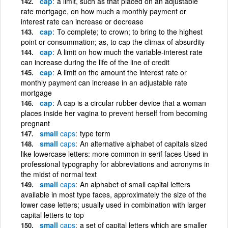
cap
a limit, such as that placed on an adjustable
rate mortgage, on how much a monthly payment or
interest rate can increase or decrease
cap
To complete; to crown; to bring to the highest
point or consummation; as, to cap the climax of absurdity
cap
A limit on how much the variable-interest rate
can increase during the life of the line of credit
cap
A limit on the amount the interest rate or
monthly payment can increase in an adjustable rate
mortgage
cap
A cap is a circular rubber device that a woman
places inside her vagina to prevent herself from becoming
pregnant
small
caps
type term
small
caps
An alternative alphabet of capitals sized
like lowercase letters: more common in serif faces Used in
professional typography for abbreviations and acronyms in
the midst of normal text
small
caps
An alphabet of small capital letters
available in most type faces, approximately the size of the
lower case letters; usually used in combination with larger
capital letters to top
small
caps
a set of capital letters which are smaller