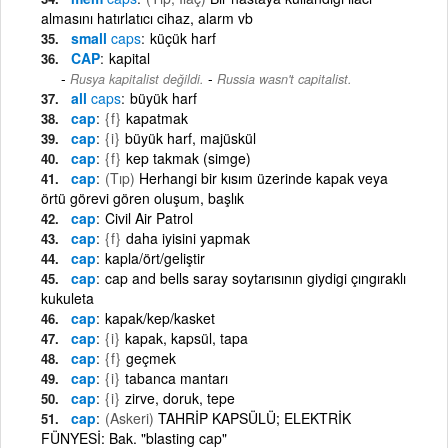
almasını hatırlatıcı cihaz, alarm vb
small
caps
küçük harf
CAP
kapital
-
Rusya kapitalist değildi.
Russia wasn't capitalist.
all
caps
büyük harf
cap
{f}
kapatmak
cap
{i}
büyük harf, majüskül
cap
{f}
kep takmak (simge)
cap
(Tıp)
Herhangi bir kısım üzerinde kapak veya
örtü görevi gören oluşum, başlık
cap
Civil Air Patrol
cap
{f}
daha iyisini yapmak
cap
kapla/ört/geliştir
cap
cap and bells saray soytarısının giydigi çıngıraklı
kukuleta
cap
kapak/kep/kasket
cap
{i}
kapak, kapsül, tapa
cap
{f}
geçmek
cap
{i}
tabanca mantarı
cap
{i}
zirve, doruk, tepe
cap
(Askeri)
TAHRİP KAPSÜLÜ; ELEKTRİK
FÜNYESİ: Bak. "blasting cap"