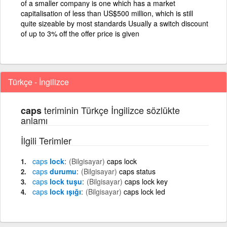
of a smaller company is one which has a market
capitalisation of less than US$500 million, which is still
quite sizeable by most standards Usually a switch discount
of up to 3% off the offer price is given
Türkçe - İngilizce
teriminin Türkçe İngilizce sözlükte
caps
anlamı
İlgili Terimler
caps
lock
(Bilgisayar)
caps lock
caps
durumu
(Bilgisayar)
caps status
caps
lock tuşu
(Bilgisayar)
caps lock key
caps
lock ışığı
(Bilgisayar)
caps lock led