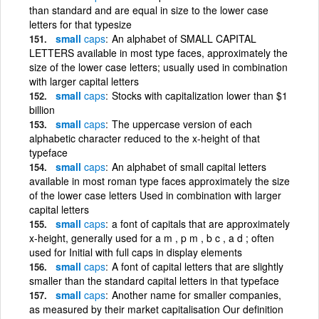
than standard and are equal in size to the lower case
letters for that typesize
small
caps
An alphabet of SMALL CAPITAL
LETTERS available in most type faces, approximately the
size of the lower case letters; usually used in combination
with larger capital letters
small
caps
Stocks with capitalization lower than $1
billion
small
caps
The uppercase version of each
alphabetic character reduced to the x-height of that
typeface
small
caps
An alphabet of small capital letters
available in most roman type faces approximately the size
of the lower case letters Used in combination with larger
capital letters
small
caps
a font of capitals that are approximately
x-height, generally used for a m , p m , b c , a d ; often
used for Initial with full caps in display elements
small
caps
A font of capital letters that are slightly
smaller than the standard capital letters in that typeface
small
caps
Another name for smaller companies,
as measured by their market capitalisation Our definition