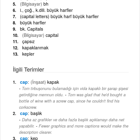
(Bilgisayar)
bh
i., çoğ., k.dili. büyük harfler
(capital letters) büyük harf büyük harfler
büyük harfler
bk. Capitals
(Bilgisayar)
capital
çapsız
kapaklanmak
kepler
İlgili Terimler
cap
(İnşaat)
kapak
Tom tirbuşonunu bulamadığı için vida kapaklı bir şarap şişesi
-
getirdiğine memnun oldu.
Tom was glad that he'd bought a
bottle of wine with a screw cap, since he couldn't find his
corkscrew.
cap
başlık
Daha az grafikler ve daha fazla başlık açıklamayı daha net
-
yapabilir.
Fewer graphics and more captions would make the
description clearer.
cap
kep