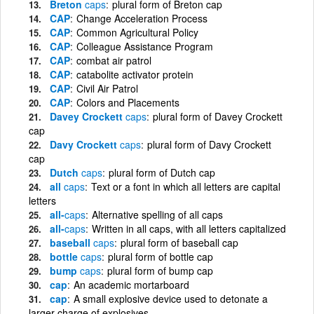
Breton
caps
plural form of Breton cap
CAP
Change Acceleration Process
CAP
Common Agricultural Policy
CAP
Colleague Assistance Program
CAP
combat air patrol
CAP
catabolite activator protein
CAP
Civil Air Patrol
CAP
Colors and Placements
Davey Crockett
caps
plural form of Davey Crockett
cap
Davy Crockett
caps
plural form of Davy Crockett
cap
Dutch
caps
plural form of Dutch cap
all
caps
Text or a font in which all letters are capital
letters
all-
caps
Alternative spelling of all caps
all-
caps
Written in all caps, with all letters capitalized
baseball
caps
plural form of baseball cap
bottle
caps
plural form of bottle cap
bump
caps
plural form of bump cap
cap
An academic mortarboard
cap
A small explosive device used to detonate a
larger charge of explosives