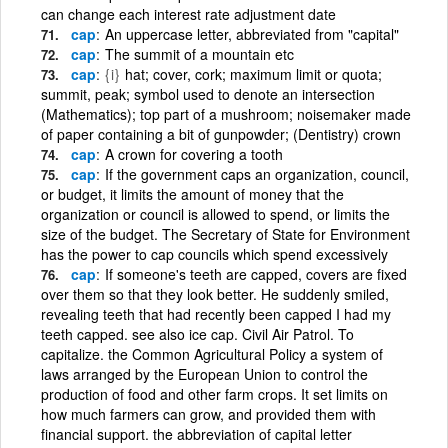
can change each interest rate adjustment date
cap
An uppercase letter, abbreviated from "capital"
cap
The summit of a mountain etc
cap
{i}
hat; cover, cork; maximum limit or quota;
summit, peak; symbol used to denote an intersection
(Mathematics); top part of a mushroom; noisemaker made
of paper containing a bit of gunpowder; (Dentistry) crown
cap
A crown for covering a tooth
cap
If the government caps an organization, council,
or budget, it limits the amount of money that the
organization or council is allowed to spend, or limits the
size of the budget. The Secretary of State for Environment
has the power to cap councils which spend excessively
cap
If someone's teeth are capped, covers are fixed
over them so that they look better. He suddenly smiled,
revealing teeth that had recently been capped I had my
teeth capped. see also ice cap. Civil Air Patrol. To
capitalize. the Common Agricultural Policy a system of
laws arranged by the European Union to control the
production of food and other farm crops. It set limits on
how much farmers can grow, and provided them with
financial support. the abbreviation of capital letter