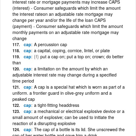
interest rate or mortgage payments may increase CAPS
(interest) - Consumer safeguards which limit the amount
the interest rateon an adjustable rate mortgage may
change per year and/or the life of the loan CAPS
(payment) - Consumer safeguards which limit the amount
monthly payments on an adjustable rate mortgage may
change
cap
A percussion cap
cap
a capital, coping, cornice, lintel, or plate
cap
{f}
put a cap on; put a top on; crown; do better
than
cap
a limitation on the amount by which an
adjustable interest rate may change during a specified
time period
cap
A cap is a special hat which is worn as part of a
uniform. a frontier guard in olive-grey uniform and a
peaked cap
cap
a tight-fitting headdress
cap
a mechanical or electrical explosive device or a
small amount of explosive; can be used to initiate the
reaction of a disrupting explosive
cap
The cap of a bottle is its lid. She unscrewed the
cap of her water bottle and gave him a drink