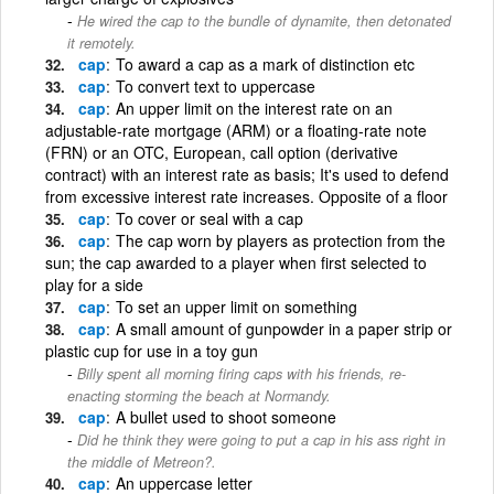
He wired the cap to the bundle of dynamite, then detonated
it remotely.
cap
To award a cap as a mark of distinction etc
cap
To convert text to uppercase
cap
An upper limit on the interest rate on an
adjustable-rate mortgage (ARM) or a floating-rate note
(FRN) or an OTC, European, call option (derivative
contract) with an interest rate as basis; It's used to defend
from excessive interest rate increases. Opposite of a floor
cap
To cover or seal with a cap
cap
The cap worn by players as protection from the
sun; the cap awarded to a player when first selected to
play for a side
cap
To set an upper limit on something
cap
A small amount of gunpowder in a paper strip or
plastic cup for use in a toy gun
Billy spent all morning firing caps with his friends, re-
enacting storming the beach at Normandy.
cap
A bullet used to shoot someone
Did he think they were going to put a cap in his ass right in
the middle of Metreon?.
cap
An uppercase letter