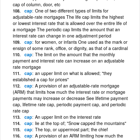
cap of column, door, etc
cap
One of two different types of limits for
adjustable-rate mortgages The life cap limits the highest
or lowest interest rate that is allowed over the entire life of
a mortgage The periodic cap limits the amount that an
interest rate can change in one adjustment period
cap
for women, or infants One used as the mark or
ensign of some rank, office, or dignity, as that of a cardinal
cap
The limit on the amount that the monthly
payment and interest rate can increase on an adjustable
rate mortgage
cap
an upper limit on what is allowed; "they
established a cap for prices"
cap
A provision of an adjustable-rate mortgage
(ARM) that limits how much the interest rate or mortgage
payments may increase or decrease See lifetime payment
cap, lifetime rate cap, periodic payment cap, and periodic
rate cap
cap
An upper limit on the interest rate
cap
lie at the top of; "Snow capped the mountains"
cap
The top, or uppermost part; the chief
cap
A provision of an ARM limiting how much the