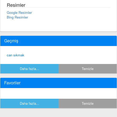
Resimler
Google Resimler
Bing Resimler
Geçmiş
can sıkmak
Daha fazla...
Temizle
Favoriler
Daha fazla...
Temizle