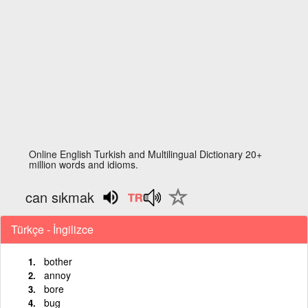
Online English Turkish and Multilingual Dictionary 20+
million words and idioms.
can sıkmak
Türkçe - İngilizce
bother
annoy
bore
bug