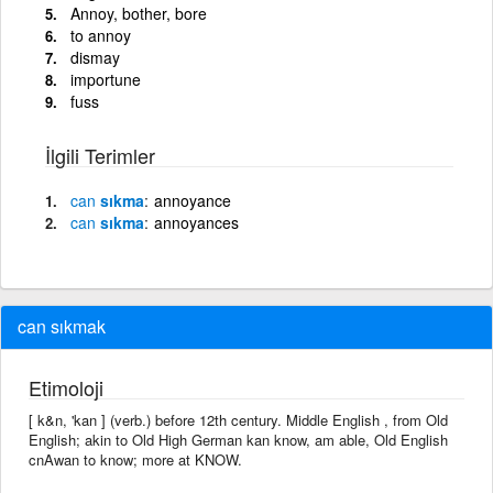
Annoy, bother, bore
to annoy
dismay
importune
fuss
İlgili Terimler
can
sıkma
annoyance
can
sıkma
annoyances
can sıkmak
Etimoloji
[ k&n, 'kan ] (verb.) before 12th century. Middle English , from Old
English; akin to Old High German kan know, am able, Old English
cnAwan to know; more at KNOW.