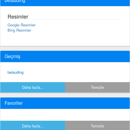
belauding
Resimler
Google Resimler
Bing Resimler
Geçmiş
belauding
Daha fazla...
Temizle
Favoriler
Daha fazla...
Temizle