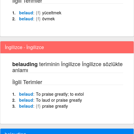
İlgili Terimler
belaud
{f}
yüceltmek
belaud
{f}
övmek
İngilizce - İngilizce
teriminin İngilizce İngilizce sözlükte
belauding
anlamı
İlgili Terimler
belaud
To praise greatly; to extol
belaud
To laud or praise greatly
belaud
{f}
praise greatly