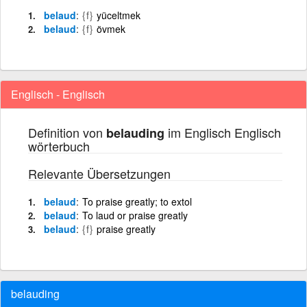
belaud
{f}
yüceltmek
belaud
{f}
övmek
Englisch - Englisch
Definition von
im Englisch Englisch
belauding
wörterbuch
Relevante Übersetzungen
belaud
To praise greatly; to extol
belaud
To laud or praise greatly
belaud
{f}
praise greatly
belauding