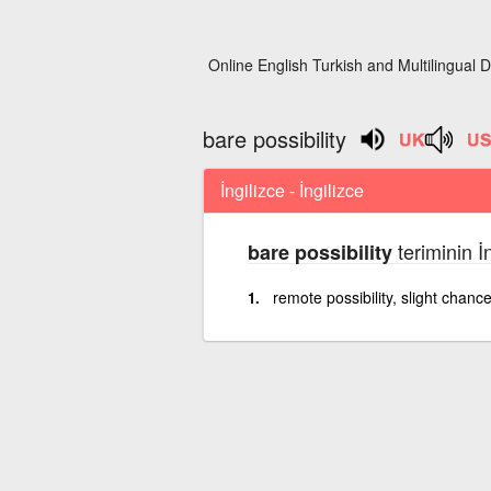
Online English Turkish and Multilingual D
bare possibility
İngilizce - İngilizce
teriminin İ
bare possibility
remote possibility, slight chanc