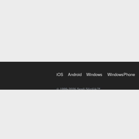
iOS
Android
Windows
WindowsPhone
© 1999-2026 Sesli Sözlük™
20 dilde online sözlük. 20 milyondan fazla sözcük ve anl
kelimesi. Yazım Türkçeleştirici ile hatalı Türkçe metinl
İngilizce kelime haznenizi arttıracak kelime oyunları. 
seslendirilişini otomatik dinlemek için ayarlardan isteğin