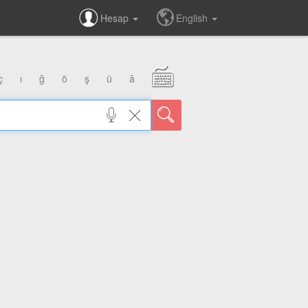
Hesap
English
ç
ı
ğ
ö
ş
ü
â