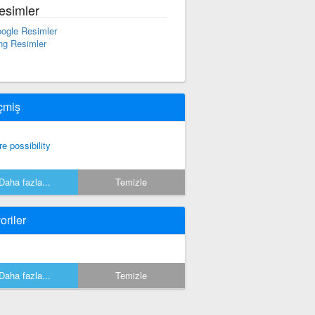
esimler
ogle Resimler
ng Resimler
çmiş
re possibility
Daha fazla...
Temizle
oriler
Daha fazla...
Temizle