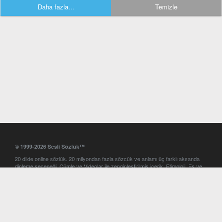
Daha fazla...
Temizle
© 1999-2026 Sesli Sözlük™
20 dilde online sözlük. 20 milyondan fazla sözcük ve anlamı üç farklı aksanda
dinleme seçeneği. Cümle ve Videolar ile zenginleştirilmiş içerik. Etimoloji, Eş ve
Zıt anlamlar, kelime okunuşları ve günün kelimesi. Yazım Türkçeleştirici ile hatalı
Türkçe metinleri düzeltme. iOS, Android ve Windows mobil platformlarda online
ve offline sözlük programları. Sesli Sözlük garantisinde Profesyonel çeviri
hizmetleri. İngilizce kelime haznenizi arttıracak kelime oyunları. Ayarlar
bölümünü kullarak çevirisini görmek istediğiniz sözlükleri seçme ve aynı
zamanda sözlüklerin gösterim sırasını ayarlama imkanı. Kelimelerin
seslendirilişini otomatik dinlemek için ayarlardan isteğiniz aksanı seçebilirsiniz.