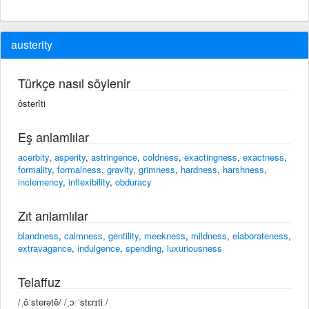
austerity
Türkçe nasıl söylenir
ôsterîti
Eş anlamlılar
acerbity
,
asperity
,
astringence
,
coldness
,
exactingness
,
exactness
,
formality
,
formalness
,
gravity
,
grimness
,
hardness
,
harshness
,
inclemency
,
inflexibility
,
obduracy
Zıt anlamlılar
blandness
,
calmness
,
gentility
,
meekness
,
mildness
,
elaborateness
,
extravagance
,
indulgence
,
spending
,
luxuriousness
Telaffuz
/ˌôˈsterətē/ /ˌɔːˈstɛrɪtiː/