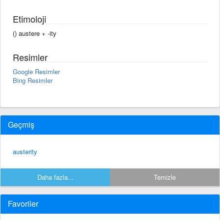
Etimoloji
() austere +‎ -ity
Resimler
Google Resimler
Bing Resimler
Geçmiş
austerity
Daha fazla...
Temizle
Favoriler