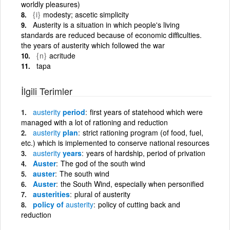
worldly pleasures)
{i}
modesty; ascetic simplicity
Austerity is a situation in which people's living
standards are reduced because of economic difficulties.
the years of austerity which followed the war
{n}
acritude
tapa
İlgili Terimler
austerity
period
first years of statehood which were
managed with a lot of rationing and reduction
austerity
plan
strict rationing program (of food, fuel,
etc.) which is implemented to conserve national resources
austerity
years
years of hardship, period of privation
Auster
The god of the south wind
auster
The south wind
Auster
the South Wind, especially when personified
austerities
plural of austerity
policy of
austerity
policy of cutting back and
reduction