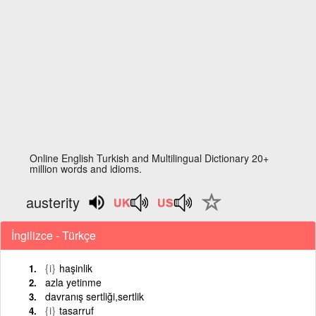
Online English Turkish and Multilingual Dictionary 20+
million words and idioms.
austerity
İngilizce - Türkçe
{i}
haşinlik
azla yetinme
davranış sertliği,sertlik
{i}
tasarruf