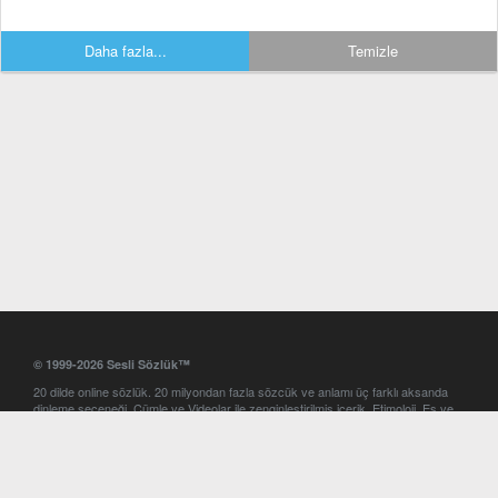
Daha fazla...
Temizle
© 1999-2026 Sesli Sözlük™
20 dilde online sözlük. 20 milyondan fazla sözcük ve anlamı üç farklı aksanda
dinleme seçeneği. Cümle ve Videolar ile zenginleştirilmiş içerik. Etimoloji, Eş ve
Zıt anlamlar, kelime okunuşları ve günün kelimesi. Yazım Türkçeleştirici ile hatalı
Türkçe metinleri düzeltme. iOS, Android ve Windows mobil platformlarda online
ve offline sözlük programları. Sesli Sözlük garantisinde Profesyonel çeviri
hizmetleri. İngilizce kelime haznenizi arttıracak kelime oyunları. Ayarlar
bölümünü kullarak çevirisini görmek istediğiniz sözlükleri seçme ve aynı