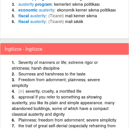
austerity
program
kemerleri sıkma politikası
economic
austerity
ekonomik kemer sıkma politikası
fiscal
austerity
(Ticaret)
mali kemer sıkma
fiscal
austerity
(Ticaret)
mali sıkılık
İngilizce - İngilizce
Severity of manners or life; extreme rigor or
strictness; harsh discipline
Sourness and harshness to the taste
Freedom from adornment; plainness; severe
simplicity
{n}
severity, cruelty, a mortified life
approval If you refer to something as showing
austerity, you like its plain and simple appearance. many
abandoned buildings, some of which have a compact
classical austerity and dignity
Plainness; freedom from adornment; severe simplicity
the trait of great self-denial (especially refraining from