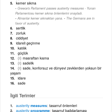
kemer sıkma
Greece's Parliament passes austerity measures - Yunan
Parlamentosu kemer sıkma önlemlerini onayladı.
-
Almanlar kemer sıkmaktan yana.
The Germans are in
favor of austerity.
sertlik
zorluk
ciddiyet
idareli geçinme
katılık
güçlük
{i}
masraftan kısma
{i}
sadelik
{i}
sade, konforsuz ve dünyevi zevklerden yoksun bir
yaşam
idare
sade
İlgili Terimler
austerity
measures
tasarruf önlemleri
austerity
programme
tasarruf bağdarlaması