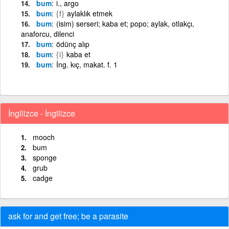
bum
i., argo
bum
{f}
aylaklık etmek
bum
(isim) serseri; kaba et; popo; aylak, otlakçı,
anaforcu, dilenci
bum
ödünç alıp
bum
{i}
kaba et
bum
İng. kıç, makat. f. 1
İngilizce - İngilizce
mooch
bum
sponge
grub
cadge
ask for and get free; be a parasite