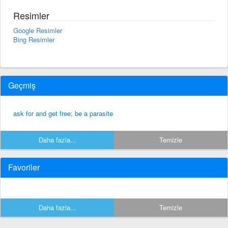
Resimler
Google Resimler
Bing Resimler
Geçmiş
ask for and get free; be a parasite
Daha fazla...
Temizle
Favoriler
Daha fazla...
Temizle