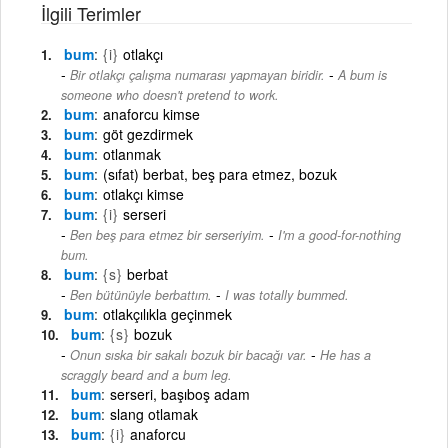
İlgili Terimler
bum
{i}
otlakçı
-
Bir otlakçı çalışma numarası yapmayan biridir.
A bum is
someone who doesn't pretend to work.
bum
anaforcu kimse
bum
göt gezdirmek
bum
otlanmak
bum
(sıfat) berbat, beş para etmez, bozuk
bum
otlakçı kimse
bum
{i}
serseri
-
Ben beş para etmez bir serseriyim.
I'm a good-for-nothing
bum.
bum
{s}
berbat
-
Ben bütünüyle berbattım.
I was totally bummed.
bum
otlakçılıkla geçinmek
bum
{s}
bozuk
-
Onun sıska bir sakalı bozuk bir bacağı var.
He has a
scraggly beard and a bum leg.
bum
serseri, başıboş adam
bum
slang otlamak
bum
{i}
anaforcu