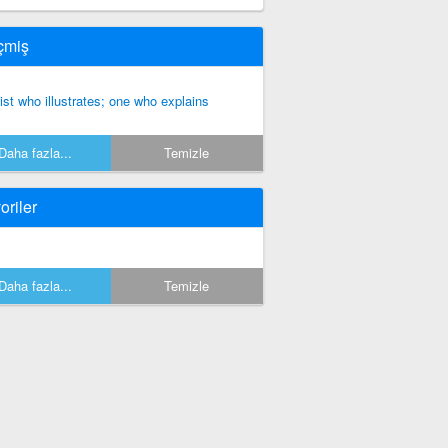
çmiş
tist who illustrates; one who explains
Daha fazla...
Temizle
oriler
Daha fazla...
Temizle