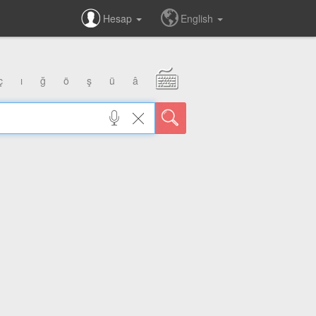
Hesap
English
ç
ı
ğ
ö
ş
ü
â