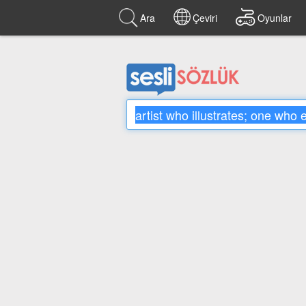
Ara
Çeviri
Oyunlar