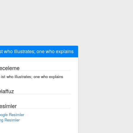
ist who illustrates; one who explains
eceleme
t·ist who illustrates; one who explains
laffuz
esimler
ogle Resimler
ng Resimler