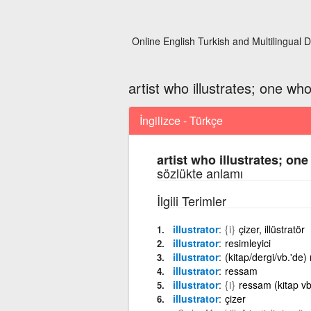
Online English Turkish and Multilingual D
artist who illustrates; one wh
İngilizce - Türkçe
artist who illustrates; on
sözlükte anlamı
İlgili Terimler
illustrator
{i}
çizer, illüstratör
illustrator
resimleyici
illustrator
(kitap/dergi/vb.'de
illustrator
ressam
illustrator
{i}
ressam (kitap vb
illustrator
çizer