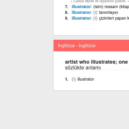
Carlos Morel ilk Arjantinli çizerdi.
illustrator
(isim) ressam (kitap
illustrator
{i}
tanımlayıcı
illustrator
{i}
çizimleri yapan 
İngilizce - İngilizce
artist who illustrates; on
sözlükte anlamı
{i}
illustrator