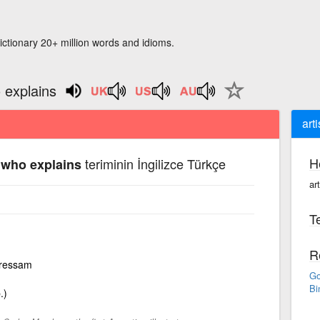
ictionary 20+ million words and idioms.
o explains
art
H
teriminin İngilizce Türkçe
e who explains
ar
Te
R
) ressam
Go
Bi
.)