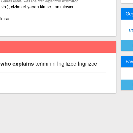
-
Carlos Morel was the first Argentine illustrator.
 vb.), çizimleri yapan kimse, tanımlayıcı
Ge
kimse
ar
Fav
teriminin İngilizce İngilizce
e who explains