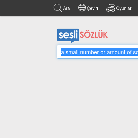
Ara
Çeviri
Oyunlar