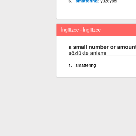
smattering
yüzeysel
İngilizce - İngilizce
a small number or amount
sözlükte anlamı
smattering