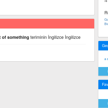
/ə
R
Go
Bi
teriminin İngilizce İngilizce
 of something
Ge
a 
Fav