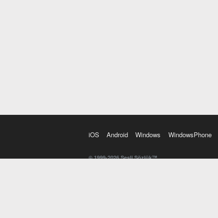
iOS
Android
Windows
WindowsPhone
© 1999-2026 Sesli Sözlük™
20 dilde online sözlük. 20 milyondan fazla sözcük ve anl
kelimesi. Yazım Türkçeleştirici ile hatalı Türkçe metinl
İngilizce kelime haznenizi arttıracak kelime oyunları. 
seslendirilişini otomatik dinlemek için ayarlardan isteğin