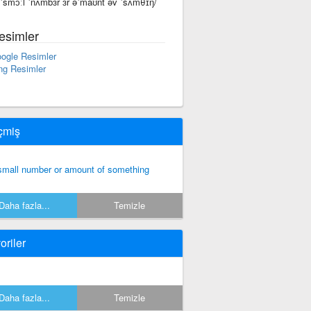
 ˈsmɔːl ˈnʌmbɜr ɜr əˈmaʊnt əv ˈsʌmθɪŋ/
esimler
ogle Resimler
ng Resimler
çmiş
small number or amount of something
Daha fazla...
Temizle
oriler
Daha fazla...
Temizle