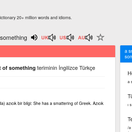
ictionary 20+ million words and idioms.
 something
a s
som
teriminin İngilizce Türkçe
 of something
H
a 
T
da) azıcık bir bilgi: She has a smattering of Greek. Azıcık
ı 
Te
/ə