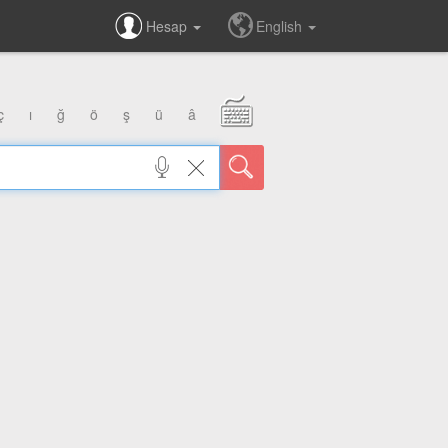
Hesap
English
ç
ı
ğ
ö
ş
ü
â