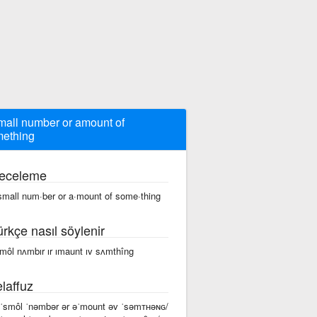
mall number or amount of
ething
eceleme
small num·ber or a·mount of some·thing
ürkçe nasıl söylenir
smôl nʌmbır ır ımaunt ıv sʌmthîng
laffuz
 ˈsmôl ˈnəmbər ər əˈmount əv ˈsəmᴛʜəɴɢ/